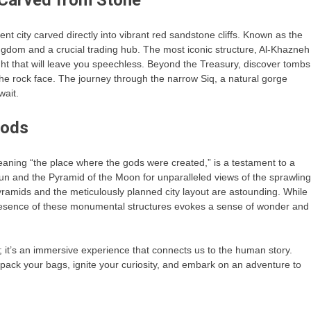
 Carved from Stone
nt city carved directly into vibrant red sandstone cliffs. Known as the
ngdom and a crucial trading hub. The most iconic structure, Al-Khazneh
sight that will leave you speechless. Beyond the Treasury, discover tombs
he rock face. The journey through the narrow Siq, a natural gorge
wait.
Gods
meaning “the place where the gods were created,” is a testament to a
Sun and the Pyramid of the Moon for unparalleled views of the sprawling
ramids and the meticulously planned city layout are astounding. While
presence of these monumental structures evokes a sense of wonder and
g; it’s an immersive experience that connects us to the human story.
o pack your bags, ignite your curiosity, and embark on an adventure to