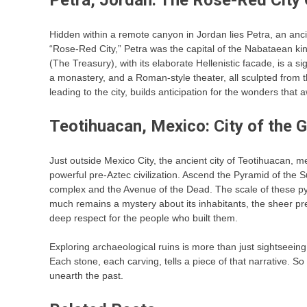
Petra, Jordan: The Rose-Red City
Hidden within a remote canyon in Jordan lies Petra, an ancie
“Rose-Red City,” Petra was the capital of the Nabataean ki
(The Treasury), with its elaborate Hellenistic facade, is a 
a monastery, and a Roman-style theater, all sculpted from t
leading to the city, builds anticipation for the wonders that a
Teotihuacan, Mexico: City of the 
Just outside Mexico City, the ancient city of Teotihuacan, 
powerful pre-Aztec civilization. Ascend the Pyramid of the 
complex and the Avenue of the Dead. The scale of these py
much remains a mystery about its inhabitants, the sheer 
deep respect for the people who built them.
Exploring archaeological ruins is more than just sightseein
Each stone, each carving, tells a piece of that narrative. S
unearth the past.