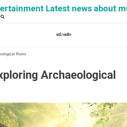
rtainment Latest news about m
หน้าหลัก
eological Ruins
xploring Archaeological