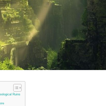
eological Ruins
pire