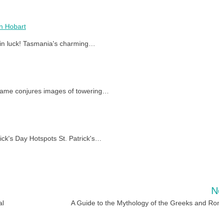
in Hobart
re in luck! Tasmania's charming…
 name conjures images of towering…
ick's Day Hotspots St. Patrick's…
N
al
A Guide to the Mythology of the Greeks and R