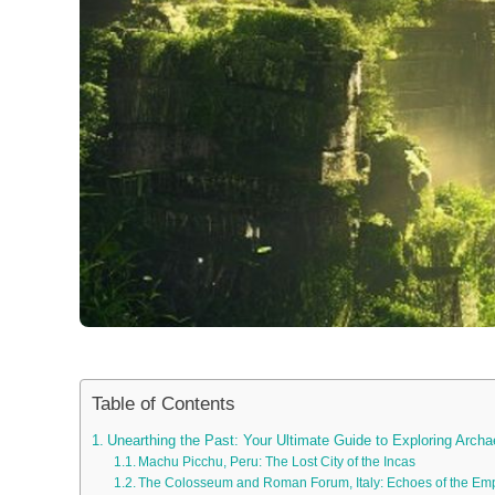
Table of Contents
Unearthing the Past: Your Ultimate Guide to Exploring Archa
Machu Picchu, Peru: The Lost City of the Incas
The Colosseum and Roman Forum, Italy: Echoes of the Em