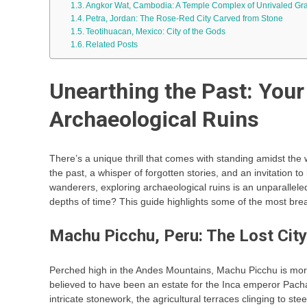
Angkor Wat, Cambodia: A Temple Complex of Unrivaled Gr
Petra, Jordan: The Rose-Red City Carved from Stone
Teotihuacan, Mexico: City of the Gods
Related Posts
Unearthing the Past: Your
Archaeological Ruins
There’s a unique thrill that comes with standing amidst the w
the past, a whisper of forgotten stories, and an invitation to
wanderers, exploring archaeological ruins is an unparallele
depths of time? This guide highlights some of the most brea
Machu Picchu, Peru: The Lost City
Perched high in the Andes Mountains, Machu Picchu is more
believed to have been an estate for the Inca emperor Pachac
intricate stonework, the agricultural terraces clinging to s