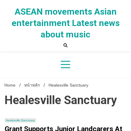
Skip
to
ASEAN movements Asian
content
entertainment Latest news
about music
Home
หน้าหลัก
Healesville Sanctuary
Healesville Sanctuary
Healesville Sanctuary
Grant Supports Junior Landcarers At