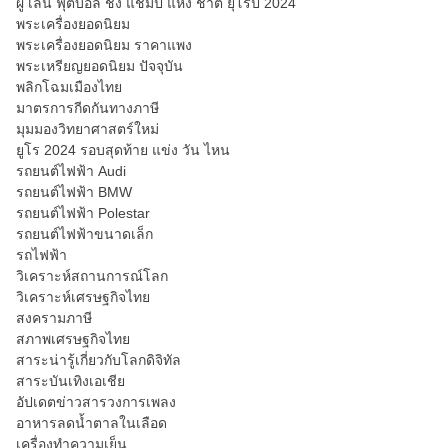
ผู้ เล่น ฟุตบอล ชิง แชมป์ แห่ง ชาติ ยุโรป 2024
พระเครื่องยอดนิยม
พระเครื่องยอดนิยม ราคาแพง
พระเหรียญยอดนิยม ปัจจุบัน
พลิกโฉมเมืองไทย
มาตรการกีดกันทางภาษี
มุมมองวิทยาศาสตร์ใหม่
ยูโร 2024 รอบสุดท้าย แข่ง วัน ไหน
รถยนต์ไฟฟ้า Audi
รถยนต์ไฟฟ้า BMW
รถยนต์ไฟฟ้า Polestar
รถยนต์ไฟฟ้าขนาดเล็ก
รถไฟฟ้า
วิเคราะห์สถานการณ์โลก
วิเคราะห์เศรษฐกิจไทย
สงครามภาษี
สภาพเศรษฐกิจไทย
สาระน่ารู้เกี่ยวกับโลกดิจิทัล
สาระบันเทิงเอเชีย
อัปเดตข่าวสารวงการเพลง
อาหารลดน้ำตาลในเลือด
เครื่องทำความเย็น