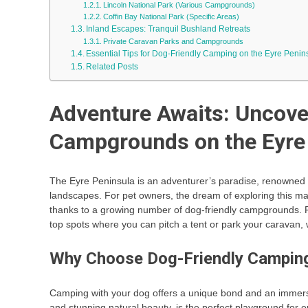
Lincoln National Park (Various Campgrounds)
Coffin Bay National Park (Specific Areas)
Inland Escapes: Tranquil Bushland Retreats
Private Caravan Parks and Campgrounds
Essential Tips for Dog-Friendly Camping on the Eyre Penin
Related Posts
Adventure Awaits: Uncove
Campgrounds on the Eyre
The Eyre Peninsula is an adventurer’s paradise, renowned f
landscapes. For pet owners, the dream of exploring this mag
thanks to a growing number of dog-friendly campgrounds. Fo
top spots where you can pitch a tent or park your caravan, 
Why Choose Dog-Friendly Campin
Camping with your dog offers a unique bond and an immersi
and stunning natural beauty, is the perfect playground for