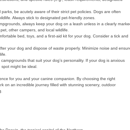
al parks, be acutely aware of their strict pet policies. Dogs are often
ildlife. Always stick to designated pet-friendly zones.
mpgrounds, always keep your dog on a leash unless in a clearly marke
pet, other campers, and local wildlife.
fortable bed, toys, and a first-aid kit for your dog. Consider a tick and
fter your dog and dispose of waste properly. Minimize noise and ensur
ife.
ampgrounds that suit your dog’s personality. If your dog is anxious
spot might be ideal.
ence for you and your canine companion. By choosing the right
 on an incredible journey filled with stunning scenery, outdoor
g.
s Darwin, the tropical capital of the Northern…