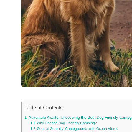
Table of Contents
Adventure Awaits: Uncovering the Best Dog-Friendly Campg
Why Choose Dog-Friendly Camping?
Coastal Serenity: Campgrounds with Ocean Views