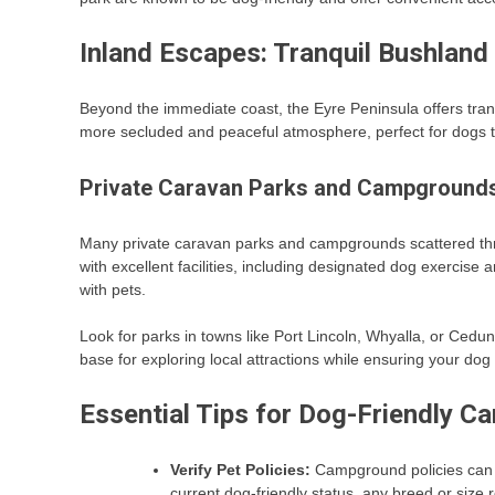
Inland Escapes: Tranquil Bushland
Beyond the immediate coast, the Eyre Peninsula offers tra
more secluded and peaceful atmosphere, perfect for dogs t
Private Caravan Parks and Campground
Many private caravan parks and campgrounds scattered th
with excellent facilities, including designated dog exercise
with pets.
Look for parks in towns like Port Lincoln, Whyalla, or Cedu
base for exploring local attractions while ensuring your dog i
Essential Tips for Dog-Friendly C
Verify Pet Policies:
Campground policies can c
current dog-friendly status, any breed or size r