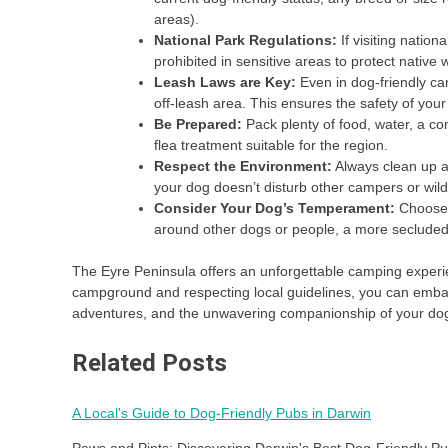
areas).
National Park Regulations:
If visiting nation
prohibited in sensitive areas to protect native w
Leash Laws are Key:
Even in dog-friendly ca
off-leash area. This ensures the safety of your 
Be Prepared:
Pack plenty of food, water, a com
flea treatment suitable for the region.
Respect the Environment:
Always clean up a
your dog doesn’t disturb other campers or wildl
Consider Your Dog’s Temperament:
Choose c
around other dogs or people, a more secluded 
The Eyre Peninsula offers an unforgettable camping experi
campground and respecting local guidelines, you can embark
adventures, and the unwavering companionship of your do
Related Posts
A Local's Guide to Dog-Friendly Pubs in Darwin
Paws and Pints: Discovering Darwin's Best Dog-Friendly Pub