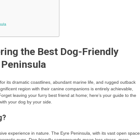
sula
ring the Best Dog-Friendly
 Peninsula
or its dramatic coastlines, abundant marine life, and rugged outback
nificent region with their canine companions is entirely achievable,
rget leaving your furry best friend at home; here’s your guide to the
with your dog by your side.
g?
ve experience in nature. The Eyre Peninsula, with its vast open space
 energetic pups. Dog-friendly campgrounds mean less stress, more