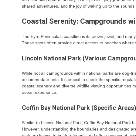
shared adventures, and the joy of waking up to the sounds 
Coastal Serenity: Campgrounds w
The Eyre Peninsula’s coastline is its crown jewel, and many
These spots often provide direct access to beaches where yo
Lincoln National Park (Various Campgro
While not all campgrounds within national parks are dog-fr
accommodate pets. It’s crucial to check the specific regula
coastal scenery and diverse wildlife viewing opportunities 
ocean experience.
Coffin Bay National Park (Specific Areas
Similar to Lincoln National Park, Coffin Bay National Park ha
However, understanding the boundaries and designated are
park are known to be dog-friendly and offer convenient acc