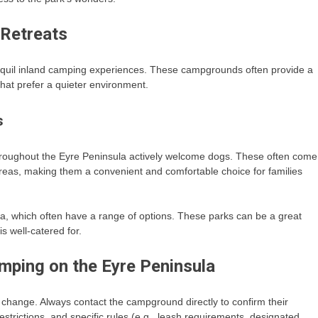
 Retreats
nquil inland camping experiences. These campgrounds often provide a
hat prefer a quieter environment.
s
roughout the Eyre Peninsula actively welcome dogs. These often come
 areas, making them a convenient and comfortable choice for families
na, which often have a range of options. These parks can be a great
s well-catered for.
amping on the Eyre Peninsula
hange. Always contact the campground directly to confirm their
estrictions, and specific rules (e.g., leash requirements, designated