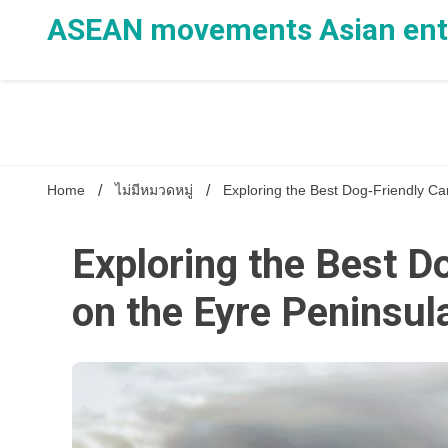
Skip
ASEAN movements Asian ente
to
content
Home
ไม่มีหมวดหมู่
Exploring the Best Dog-Friendly C
Exploring the Best 
on the Eyre Peninsul