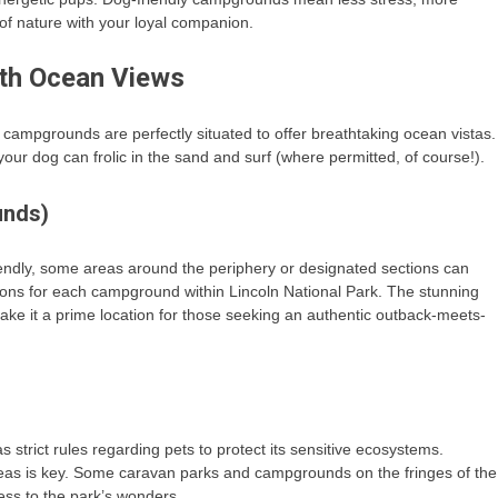
of nature with your loyal companion.
ith Ocean Views
 campgrounds are perfectly situated to offer breathtaking ocean vistas.
ur dog can frolic in the sand and surf (where permitted, of course!).
unds)
iendly, some areas around the periphery or designated sections can
tions for each campground within Lincoln National Park. The stunning
make it a prime location for those seeking an authentic outback-meets-
)
s strict rules regarding pets to protect its sensitive ecosystems.
as is key. Some caravan parks and campgrounds on the fringes of the
ess to the park’s wonders.