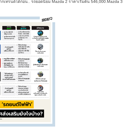
์จากเทรนด์ได้ก่อน.. รถยอดนิยม Mazda 2 ราคาเริ่มต้น 546,000.Mazda 3