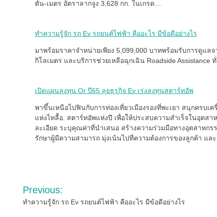
ตัน-เมตร อัตราลากจูง 3,628 กก. ในเกรด…
ทำความรู้จัก รถ Ev รถยนต์ไฟฟ้า คืออะไร มีข้อดีอย่างไร
มาพร้อมราคาจำหน่ายเพียง 5,099,000 บาทพร้อมรับการดูแลจาก
กิโลเมตร และบริการช่วยเหลือฉุกเฉิน Roadside Assistance 
เปิดแผนลงทุน Or ปี65 ลุยธุรกิจ Ev เร่งลงทุนสตาร์ทอัพ
พาขึ้นเหนือไปฟินกับการท่องเที่ยวเมืองรองที่พะเยา สนุกครบเคร
แห่งไทลื้อ. สตาร์ทอัพแห่งปี เพื่อให้ประสบความสำเร็จในอุตส
ละเอียด ระบุคุณค่าที่นำเสนอ สร้างความร่วมมือทางอุตสาหกรรม
รักษาผู้มีความสามารถ มุ่งเน้นไปที่ความต้องการของลูกค้า และส
Post
Previous:
navigation
ทำความรู้จัก รถ Ev รถยนต์ไฟฟ้า คืออะไร มีข้อดีอย่างไร