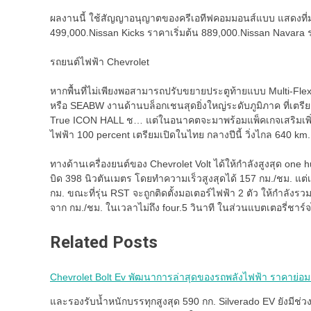
ผลงานนี้ ใช้สัญญาอนุญาตของครีเอทีฟคอมมอนส์แบบ แสดงที่มา-ไ
499,000.Nissan Kicks ราคาเริ่มต้น 889,000.Nissan Navara ร
รถยนต์ไฟฟ้า Chevrolet
หากพื้นที่ไม่เพียงพอสามารถปรับขยายประตูท้ายแบบ Multi-Flex 
หรือ SEABW งานด้านบล็อกเชนสุดยิ่งใหญ่ระดับภูมิภาค ที่เตรีย
True ICON HALL ช… แต่ในอนาคตจะมาพร้อมแพ็คเกจเสริมเพิ่อ
ไฟฟ้า 100 percent เตรียมเปิดในไทย กลางปีนี้ วิ่งไกล 640 km.
ทางด้านเครื่องยนต์ของ Chevrolet Volt ได้ให้กำลังสูงสุด one 
บิด 398 นิวตันเมตร โดยทำความเร็วสูงสุดได้ 157 กม./ชม. แต่
กม. ขณะที่รุ่น RST จะถูกติดตั้งมอเตอร์ไฟฟ้า 2 ตัว ให้กำลังร
จาก กม./ชม. ในเวลาไม่ถึง four.5 วินาที ในส่วนแบตเตอรี่ชาร์
Related Posts
Chevrolet Bolt Ev พัฒนาการล่าสุดของรถพลังไฟฟ้า ราคาย่อม
และรองรับน้ำหนักบรรทุกสูงสุด 590 กก. Silverado EV ยังมีช่ว