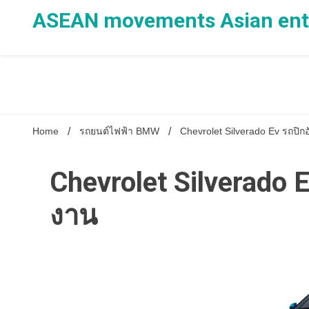
Skip
ASEAN movements Asian ente
to
content
Home
รถยนต์ไฟฟ้า BMW
Chevrolet Silverado Ev รถปิกอ
Chevrolet Silverado E
งาน