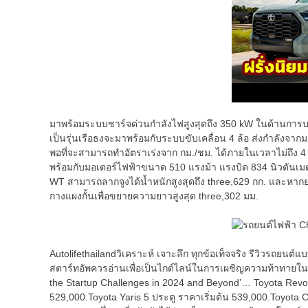
มาพร้อมระบบชาร์จด่วนกำลังไฟสูงสุดถึง 350 kW ในด้านการบรร
เป็นรุ่นเรือธงจะมาพร้อมกับระบบขับเคลื่อน 4 ล้อ ส่งกำลังจากมอ
พอที่จะสามารถทำอัตราเร่งจาก กม./ชม. ได้ภายในเวลาไม่ถึง 4 
พร้อมกับมอเตอร์ไฟฟ้าขนาด 510 แรงม้า แรงบิด 834 นิวตันเมตร
WT สามารถลากจูงได้น้ำหนักสูงสุดถึง three,629 กก. และหาก
กางแผงกั้นเพื่อขยายความยาวสูงสุด three,302 มม.
Autolifethailandวิเคราะห์ เจาะลึก ทุกข้อเท็จจริง รีวิวรถยนต์
สตาร์ทอัพควรอ่านเพื่อเป็นไกด์ไลน์ในการเผชิญความท้าทายใ
the Startup Challenges in 2024 and Beyond’… Toyota Revo ร
529,000.Toyota Yaris 5 ประตู ราคาเริ่มต้น 539,000.Toyota C