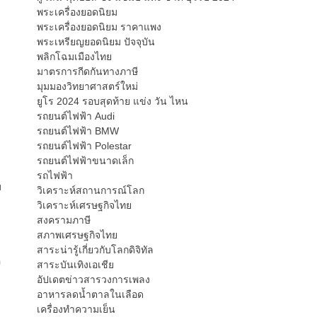
พระเครื่องยอดนิยม
พระเครื่องยอดนิยม ราคาแพง
พระเหรียญยอดนิยม ปัจจุบัน
พลิกโฉมเมืองไทย
มาตรการกีดกันทางภาษี
มุมมองวิทยาศาสตร์ใหม่
ยูโร 2024 รอบสุดท้าย แข่ง วัน ไหน
รถยนต์ไฟฟ้า Audi
ง
รถยนต์ไฟฟ้า BMW
รถยนต์ไฟฟ้า Polestar
รถยนต์ไฟฟ้าขนาดเล็ก
รถไฟฟ้า
ม
วิเคราะห์สถานการณ์โลก
วิเคราะห์เศรษฐกิจไทย
สงครามภาษี
สภาพเศรษฐกิจไทย
สาระน่ารู้เกี่ยวกับโลกดิจิทัล
ี
สาระบันเทิงเอเชีย
อัปเดตข่าวสารวงการเพลง
อาหารลดน้ำตาลในเลือด
เครื่องทำความเย็น