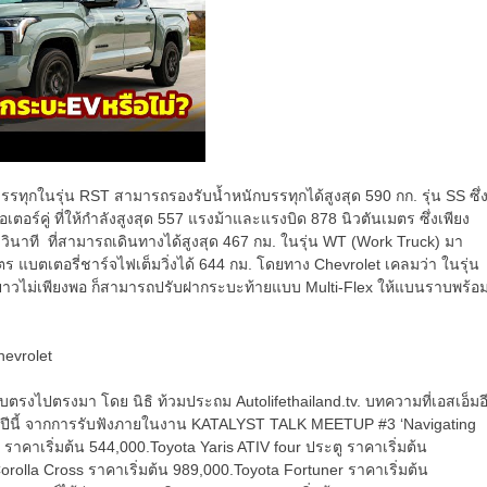
ทุกในรุ่น RST สามารถรองรับน้ำหนักบรรทุกได้สูงสุด 590 กก. รุ่น SS ซึ่
เตอร์คู่ ที่ให้กำลังสูงสุด 557 แรงม้าและแรงบิด 878 นิวตันเมตร ซึ่งเพียง
วินาที ที่สามารถเดินทางได้สูงสุด 467 กม. ในรุ่น WT (Work Truck) มา
 แบตเตอรี่ชาร์จไฟเต็มวิ่งได้ 644 กม. โดยทาง Chevrolet เคลมว่า ในรุ่น
ยาวไม่เพียงพอ ก็สามารถปรับฝากระบะท้ายแบบ Multi-Flex ให้แบนราบพร้อ
แบบตรงไปตรงมา โดย นิธิ ท้วมประถม Autolifethailand.tv. บทความที่เอสเอ็มอ
นปีนี้ จากการรับฟังภายในงาน KATALYST TALK MEETUP #3 ‘Navigating
าคาเริ่มต้น 544,000.Toyota Yaris ATIV four ประตู ราคาเริ่มต้น
orolla Cross ราคาเริ่มต้น 989,000.Toyota Fortuner ราคาเริ่มต้น