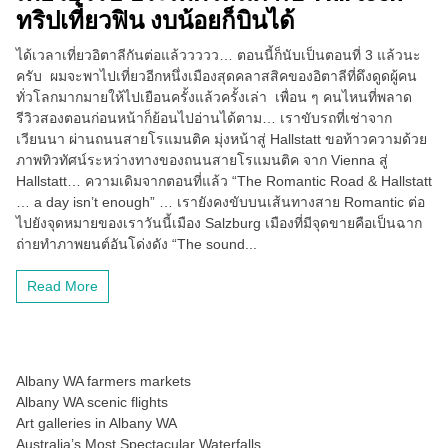
ทริปเที่ยวฟิน งบน้อยก็บินได้
ได้เวลาเที่ยวอิตาลีกันต่อแล้ววววว… ตอนนี้ก็นับเป็นตอนที่ 3 แล้วนะ
ครับ ผมจะพาไปเที่ยวอีกหนึ่งเมืองสุดคลาสสิคของอิตาลีที่ดึงดูดผู้คน
ทั่วโลกมากมายให้ไปเยือนครั้งแล้วครั้งเล่า เพื่อน ๆ คนไหนที่พลาด
รีวิวสองตอนก่อนหน้าก็ย้อนไปอ่านได้ตาม… เราขับรถที่เช่าจาก
เวียนนา ผ่านถนนสายโรแมนติค มุ่งหน้าสู่ Hallstatt ขอท้าวความด้วย
ภาพทิวทัศน์ระหว่างทางของถนนสายโรแมนติค จาก Vienna สู่
Hallstatt… ความเดิมจากตอนที่แล้ว “The Romantic Road & Hallstatt
… a day isn’t enough” … เรายังคงขับบนเส้นทางสาย Romantic ต่อ
ไปยังจุดหมายของเราวันนี้เมือง Salzburg เมืองที่มีจุดขายคือเป็นฉาก
ถ่ายทำภาพยนต์อันโด่งดัง “The sound...
Read More
Albany WA farmers markets
Albany WA scenic flights
Art galleries in Albany WA
Australia’s Most Spectacular Waterfalls