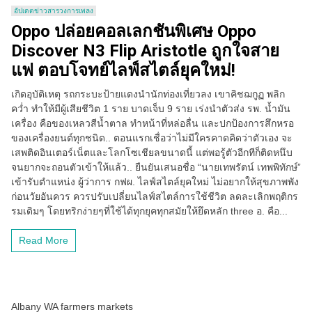
อัปเดตข่าวสารวงการเพลง
Oppo ปล่อยคอลเลกชันพิเศษ Oppo
Discover N3 Flip Aristotle ถูกใจสาย
แฟ ตอบโจทย์ไลฟ์สไตล์ยุคใหม่!
เกิดอุบัติเหตุ รถกระบะป้ายแดงนำนักท่องเที่ยวลง เขาคิชฌกูฏ พลิก
คว่ำ ทำให้มีผู้เสียชีวิต 1 ราย บาดเจ็บ 9 ราย เร่งนำตัวส่ง รพ. น้ำมัน
เครื่อง คือของเหลวสีน้ำตาล ทำหน้าที่หล่อลื่น และปกป้องการสึกหรอ
ของเครื่องยนต์ทุกชนิด.. ตอนแรกเชื่อว่าไม่มีใครคาดคิดว่าตัวเอง จะ
เสพติดอินเตอร์เน็ตและโลกโซเชียลขนาดนี้ แต่พอรู้ตัวอีกทีก็ติดหนึบ
จนยากจะถอนตัวเข้าให้แล้ว.. ยืนยันเสนอชื่อ “นายเทพรัตน์ เทพพิทักษ์”
เข้ารับตำแหน่ง ผู้ว่าการ กฟผ. ไลฟ์สไตล์ยุคใหม่ ไม่อยากให้สุขภาพพัง
ก่อนวัยอันควร ควรปรับเปลี่ยนไลฟ์สไตล์การใช้ชีวิต ลดละเลิกพฤติกร
รมเดิมๆ โดยทริกง่ายๆที่ใช้ได้ทุกยุคทุกสมัยให้ยึดหลัก three อ. คือ...
Read More
Albany WA farmers markets