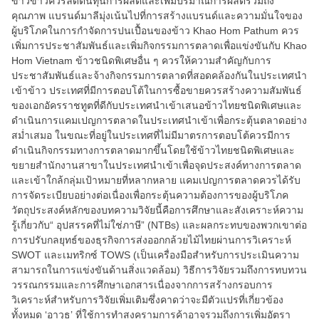
ข้าวขาวควรลดต้นทุนการผลิตและเพิ่มปริมาณการผลิตรวมถึง
คุณภาพ แบรนด์มาลีมุ่งเน้นไปที่การสร้างแบรนด์และความมั่นใจของ
ผู้บริโภคในการกำจัดการปนเปื้อนของข้าว Khao Hom Pathum ควร
เพิ่มการประชาสัมพันธ์และเพิ่มกิจกรรมการตลาดเพื่อแข่งขันกับ Khao
Hom Vietnam ข้าวชนิดพิเศษอื่น ๆ ควรให้ความสำคัญกับการ
ประชาสัมพันธ์และจ้างกิจกรรมการตลาดที่สอดคล้องกันในประเทศนำ
เข้าข้าว ประเทศที่มีการตอบโต้ในการซื้อขายควรสร้างความสัมพันธ์
ของเอกอัครราชทูตที่ดีกับประเทศนำเข้าเสนอข้าวไทยชนิดพิเศษและ
ดำเนินการแคมเปญการตลาดในประเทศนำเข้าเพื่อกระตุ้นตลาดอย่าง
สม่ำเสมอ ในขณะที่อยู่ในประเทศที่ไม่มีมาตรการตอบโต้ควรมีการ
ดำเนินกิจกรรมทางการตลาดมากขึ้นโดยใช้ข้าวไทยชนิดพิเศษและ
ขยายสำนักงานสาขาในประเทศนำเข้าเพื่อจุดประสงค์ทางการตลาด
และเข้าใกล้กลุ่มเป้าหมายที่หลากหลาย แคมเปญการตลาดควรได้รับ
การจัดระเบียบอย่างต่อเนื่องเพื่อกระตุ้นความต้องการของผู้บริโภค
วัตถุประสงค์หลักของบทความวิจัยนี้คือการศึกษาและสังเคราะห์ความ
รู้เกี่ยวกับ“ อุปสรรคที่ไม่ใช่ภาษี” (NTBs) และผลกระทบของพวกเขาต่อ
การปรับกลยุทธ์ของธุรกิจการส่งออกกล้วยไม้ไทยผ่านการวิเคราะห์
SWOT และเมทริกซ์ TOWS (เป็นเครื่องมือสำหรับการประเมินความ
สามารถในการแข่งขันด้านสิ่งแวดล้อม) วิธีการวิจัยรวมถึงการทบทวน
วรรณกรรมและการศึกษาเอกสารเนื่องจากการสร้างกรอบการ
วิเคราะห์สำหรับการวิจัยเพิ่มเติมซึ่งคาดว่าจะมีตัวแปรที่เกี่ยวข้อง
ทั้งหมด ‘อาวุธ’ ที่ใช้การทำสงครามการค้าอาจรวมถึงการเพิ่มอัตรา