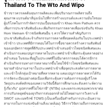
Thailand To The Wto And Wipo
ข้าวขาวควรลดต้นทุนการผลิตและเพิ่มปริมาณการผลิตรวมถึง
คุณภาพ แบรนด์มาลีมุ่งเน้นไปที่การสร้างแบรนด์และความมั่นใจของ
ผู้บริโภคในการกำจัดการปนเปื้อนของข้าว Khao Hom Pathum ควร
เพิ่มการประชาสัมพันธ์และเพิ่มกิจกรรมการตลาดเพื่อแข่งขันกับ Khao
Hom Vietnam ข้าวชนิดพิเศษอื่น ๆ ควรให้ความสำคัญกับการ
ประชาสัมพันธ์และจ้างกิจกรรมการตลาดที่สอดคล้องกันในประเทศนำ
เข้าข้าว ประเทศที่มีการตอบโต้ในการซื้อขายควรสร้างความสัมพันธ์
ของเอกอัครราชทูตที่ดีกับประเทศนำเข้าเสนอข้าวไทยชนิดพิเศษและ
ดำเนินการแคมเปญการตลาดในประเทศนำเข้าเพื่อกระตุ้นตลาดอย่าง
สม่ำเสมอ ในขณะที่อยู่ในประเทศที่ไม่มีมาตรการตอบโต้ควรมีการ
ดำเนินกิจกรรมทางการตลาดมากขึ้นโดยใช้ข้าวไทยชนิดพิเศษและ
ขยายสำนักงานสาขาในประเทศนำเข้าเพื่อจุดประสงค์ทางการตลาด
และเข้าใกล้กลุ่มเป้าหมายที่หลากหลาย แคมเปญการตลาดควรได้รับ
การจัดระเบียบอย่างต่อเนื่องเพื่อกระตุ้นความต้องการของผู้บริโภค
วัตถุประสงค์หลักของบทความวิจัยนี้คือการศึกษาและสังเคราะห์ความ
รู้เกี่ยวกับ“ อุปสรรคที่ไม่ใช่ภาษี” (NTBs) และผลกระทบของพวกเขาต่อ
การปรับกลยุทธ์ของธุรกิจการส่งออกกล้วยไม้ไทยผ่านการวิเคราะห์
SWOT และเมทริกซ์ TOWS (เป็นเครื่องมือสำหรับการประเมินความ
สามารถในการแข่งขันด้านสิ่งแวดล้อม) วิธีการวิจัยรวมถึงการทบทวน