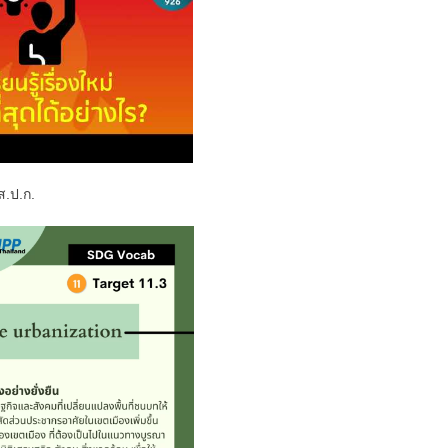
ส.ป.ก.