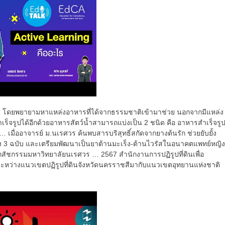
้น โดยพยายามหาแหล่งอาหารที่ได้จากธรรมชาติเข้ามาช่วย นอกจากมีแหล่ง
ร็จรูปได้อีกด้วยอาหารสัตว์น้ำสามารถแบ่งเป็น 2 ชนิด คือ อาหารสำเร็จรู
มื่ออาจารย์ ม.นเรศวร ค้นพบสารบริสุทธิ์สกัดจากยางต้นรัก ช่วยยับยั้ง
ถึง 3 ฉบับ และเตรียมพัฒนาเป็นยาต้านมะเร็ง-ต้านไวรัสในอนาคตแพทย์หญิง
ัชกรรมมหาวิทยาลัยนเรศวร … 2567 สํานักงานการปฏิรูปที่ดินเพื่อ
 ระหว่างแนวเขตปฏิรูปที่ดินจังหวัดนครราชสีมากับแนวเขตอุทยานแห่งชาติ