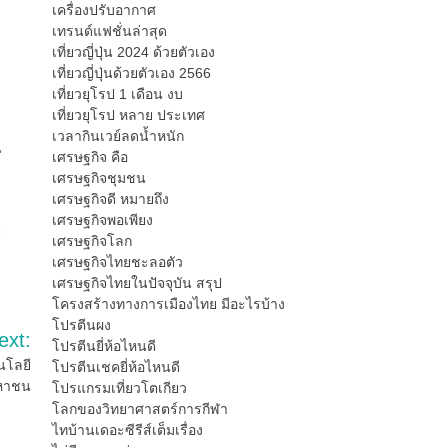
เครื่องปรับอากาศ
เทรนด์แฟชั่นล่าสุด
เที่ยวญี่ปุ่น 2024 ด้วยตัวเอง
เที่ยวญี่ปุ่นด้วยตัวเอง 2566
เที่ยวยุโรป 1 เดือน งบ
เที่ยวยุโรป หลาย ประเทศ
เวลากินเวย์ลดน้ำหนัก
น
เศรษฐกิจ คือ
เศรษฐกิจชุมชน
เศรษฐกิจดี หมายถึง
เศรษฐกิจพอเพียง
ะ
เศรษฐกิจโลก
เศรษฐกิจไทยชะลอตัว
เศรษฐกิจไทยในปัจจุบัน สรุป
โครงสร้างทางการเมืองไทย มีอะไรบ้าง
โปรตีนผง
ext:
โปรตีนยี่ห้อไหนดี
นโลยี
โปรตีนเชคยี่ห้อไหนดี
มหาชน
โปรแกรมเที่ยวโตเกียว
โลกของวิทยาศาสตร์การกีฬา
ไทบ้านเดอะซีรีส์เต็มเรื่อง