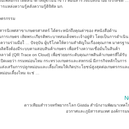
ตือนเพลี้ยกระโดดสีน้ำตาลit[kfในนาข้าว หมั่นสำรวจแปลงนาอย่างใกล้ชิด …
รแหล่งความรู้คลังความรู้ดิจิทัล มก.
ารนิเทศสาขาเกษตรศาสตร์ ได้ตระหนักถึงคุณค่าของ #หนังสือด้าน
นการเกษตร เทิดพระเกียรติพระบาทสมเด็จพระเจ้าอยู่หัว โดยเป็นการดำเนิน
วามร่วมมือใ … ปัจจุบัน ผู้บริโภคให้ความสำคัญในเรื่องคุณภาพ มาตรฐา
ตจึงต้องมีระบบตามสอบสินค้าเกษตร เพื่อสร้างความเชื่อมั่นในสินค้า
ด์ (QR Trace on Cloud) เพื่อช่วยยกระดับคุณภาพสินค้าเกษตรที่ได้รับ
ม เปิดเผยว่า กรมหม่อนไหม กระทรวงเกษตรและสหกรณ์ มีภารกิจหลักในการ
ส่งเสริมการปลูกหม่อนและเลี้ยงไหมให้เกิดประโยชน์สูงสุดต่อเกษตรกรแล
หม่อนเลี้ยงไหม จะช่ …
N
ดาวเทียมสำรวจทรัพยากรโลก Gistda สำนักงานพัฒนาเทคโ
อวกาศและภูมิสารสนเทศ องค์การ