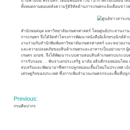
บ้านพานถม พระนคร. เตือนพี่น้องชาวนา​ อากาศเริ่มเปลี่ยน เ
ทั้งหมดถามตอบคลังความรู้ดิจิทัลด้านการเกษตรแจ้งเตือนข่าวสา
สำนักหอสมุด มหาวิทยาลัยเกษตรศาสตร์ โดยศูนย์ประสานงานส
การเกษตร จึงได้จัดทำโครงการพัฒนาหนังสืออิเล็กทรอนิกส์ด้า
งานร่วมกับสำนักพิมพ์มหาวิทยาลัยเกษตรศาสตร์ และหน่วยงานค
และความปลอดภัยของสินค้าเกษตรและอาหารเป็นอย่างมาก ผู้ผลิ
เกษตร มกอช. จึงได้พัฒนาระบบตามสอบสินค้าเกษตรบนระบบคลาว
การรับรองม … พันจ่าเอกประเสริฐ มาลัย อธิบดีกรมหม่อนไห
ส่งเสริมและพัฒนาอาชีพการปลูกหม่อนเลี้ยงไหมในประเทศ เน้น
เศรษฐกิจของประเทศ ซึ่งการเพิ่มจำนวนเกษตรกรและพื้นที่ปลูก
Post
Previous:
navigation
กรมศิลปากร