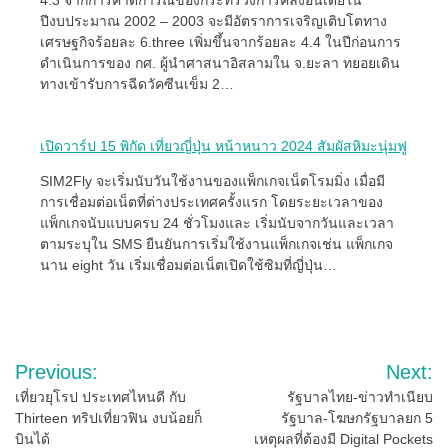
4.3 จากการคาดการณ์ของกระทรวงการคลังอินเดียใน
ปีงบประมาณ 2002 – 2003 จะมีอัตราการเจริญเติบโตทาง
เศรษฐกิจร้อยละ 6.three เพิ่มขึ้นจากร้อยละ 4.4 ในปีก่อนการ
ดำเนินการของ กศ. ผู้นำศาสนาอิสลามใน จ.ยะลา ทยอยเดิน
ทางเข้ารับการฉีดวัคซีนเข็ม 2…
เปิดวาร์ป 15 พิกัด เที่ยวญี่ปุ่น หน้าหนาว 2024 สัมผัสหิมะนุ่มฟู
SIM2Fly จะเริ่มนับวันใช้งานของแพ็กเกจเน็ตโรมมิ่ง เมื่อมี
การเชื่อมต่อเน็ตที่ต่างประเทศครั้งแรก โดยระยะเวลาของ
แพ็กเกจนับแบบครบ 24 ชั่วโมงและ เริ่มนับจากวันและเวลา
ตามระบุใน SMS ยืนยันการเริ่มใช้งานแพ็กเกจเช่น แพ็กเกจ
นาน eight วัน เริ่มเชื่อมต่อเน็ตเปิดใช้ซิมที่ญี่ปุ่น…
Post
Previous:
Next:
navigation
เที่ยวยุโรป ประเทศไหนดี กับ
รัฐบาลไทย-ข่าวทำเนียบ
Thirteen ทริปเที่ยวฟิน งบน้อยก็
รัฐบาล-โฆษกรัฐบาลยก 5
บินได้
เหตุผลที่ต้องมี Digital Pockets