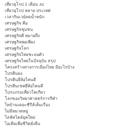
เที่ยวยุโรป 1 เดือน งบ
เที่ยวยุโรป หลาย ประเทศ
เวลากินเวย์ลดน้ำหนัก
เศรษฐกิจ คือ
เศรษฐกิจชุมชน
เศรษฐกิจดี หมายถึง
เศรษฐกิจพอเพียง
เศรษฐกิจโลก
เศรษฐกิจไทยชะลอตัว
เศรษฐกิจไทยในปัจจุบัน สรุป
โครงสร้างทางการเมืองไทย มีอะไรบ้าง
โปรตีนผง
โปรตีนยี่ห้อไหนดี
โปรตีนเชคยี่ห้อไหนดี
โปรแกรมเที่ยวโตเกียว
โลกของวิทยาศาสตร์การกีฬา
ไทบ้านเดอะซีรีส์เต็มเรื่อง
ไม่มีหมวดหมู่
ไลฟ์สไตล์ยุคใหม่
ไอเดียเพื่อชีวิตยั่งยืน