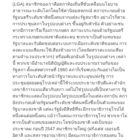
(LGA) สมาชิกของเราคือสภาท้องถิ่นที่ขับเคลื่อนนโยบาย
สาธารณะระดับโลกโดยใช้ค่านิยมสหกรณ์ สภาประกอบด้วย
รัฐมนตรีระดับชาติหนึ่งคนจากแต่ละรัฐสมาชิก อย่างไรก็ตาม
การประชุมสภาในรูปแบบต่างๆ ขึ้นอยู่กับหัวข้อ ตัวอย่างเช่น
หากมีการหารือเรื่องการเกษตร สภาจะประกอบด้วยรัฐมนตรี
กระทรวงเกษตรแห่งชาติแต่ละคน พวกเขาเป็นตัวแทนของ
รัฐบาลและรับผิดชอบต่อระบบการเมืองระดับชาติของตน การ
ลงคะแนนเสียงจะใช้เสียงข้างมาก (โดยจัดสรรคะแนนเสียง
ตามจำนวนประชากร) หรือมติเอกฉันท์ ในรูปแบบต่างๆ เหล่า
นี้ พวกเขามีอำนาจนิติบัญญัติและงบประมาณร่วมกันของ
รัฐสภา ตั้งแต่ทศวรรษที่ 1960 สภาก็เริ่มพบปะกันอย่างไม่เป็น
ทางการในระดับหัวหน้ารัฐบาลและประมุขแห่งรัฐ การ
ประชุมสุดยอดยุโรปเหล่านี้ใช้ระบบประธานาธิบดีและสำนัก
เลขาธิการแบบเดียวกับสภา แต่ไม่ใช่รูปแบบที่เป็นทางการ รัฐ
สมาชิกจะแสดงในรูปแบบใดรูปแบบหนึ่งในแต่ละสถาบัน สภา
ยังประกอบด้วยรัฐมนตรีระดับชาติคนหนึ่งซึ่งเป็นตัวแทนของ
รัฐบาลแห่งชาติ แต่ละรัฐยังมีสิทธิที่จะมีกรรมาธิการยุโรปได้
หนึ่งคนต่อหนึ่งคน แม้ว่าในคณะกรรมาธิการยุโรป พวกเขาไม่
ควรเป็นตัวแทนของผลประโยชน์ของชาติ แต่เป็นของ
ประชาคม ก่อนปี 2547 สมาชิกรายใหญ่ (ฝรั่งเศส เยอรมนี
อิตาลี และสหราชอาณาจักร) มีคณะกรรมาธิการสองคน ใน