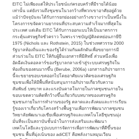
EITC ไม่เพียงแต่ให้ประโยชน์แก่ครอบครัวที่มีรายได้น้อย
เท่านั้น แต่ยังรวมถึงชุมชนในวงกว้างที่พวกเขาอาศัยอยู่ด้วย
แม้ว่าปัจจุบันจะได้รับการยกย่องอย่างกว้างขวางว่าเป็นหนึ่งใน
โครงการขจัดความยากจนที่ประสบความสำเร็จมากที่สุดใน
ประเทศ แต่เดิม EITC ได้รับการออกแบบให้เป็นมาตรการ
กระตุ้นเศรษฐกิจชั่วคราว ในพระราชบัญญัติลดหย่อนภาษีปี
1975 (Nichols และ Rothstein, 2015) ในช่วงทศวรรษ 2000
รัฐบาลท้องถิ่นและของรัฐได้ร่วมกันผลักดันเพื่อขยายการมี
ส่วนร่วมใน EITC ให้กับผู้ยื่นเอกสารที่มีสิทธิ์ ส่วนหนึ่งเพื่อ
อัดฉีดเงินดอลลาร์ของรัฐบาลกลางเข้าสู่ระบบเศรษฐกิจใน
ท้องถิ่นของตนมากขึ้น (Berube, 2006a) เอกสารอภิปรายการ
นี้จะขยายขอบเขตออกไปโดยอาศัยแนวคิดของเศรษฐกิจ
ชุมชนเพื่อให้มีพื้นที่สนับสนุนการอภิปรายเกี่ยวกับความ
สัมพันธ์ บทบาท และแรงบันดาลใจภายในภาคชุมชนภายใน
ขอบเขตความคิดที่กว้างขึ้นเกี่ยวกับบทบาทของเศรษฐกิจ
ชุมชนภายในการทำงานของรัฐ ตลาดและสังคมและการเรียน
รู้ของเราเกี่ยวกับโครงสร้างพื้นฐานเพื่อการพัฒนาภาคชุมชน
วิทยาลัยพัฒนาเอเชียเพื่อเศรษฐกิจและเทคโนโลยีชุมชนมุ่ง
มั่นที่จะเป็นสถาบันชั้นนำในการส่งเสริมและพัฒนา
เทคโนโลยีและรูปแบบการจัดการเพื่อการพัฒนาที่ดีขึ้นของ
ชุมชน พื้นที่มุ่งเน้นของ adiCET คือพลังงานหมุนเวียน