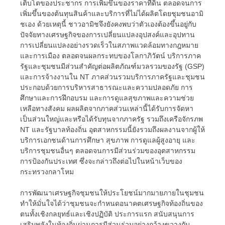
เติบโตของประชากร การเพิ่มขึ้นของราคาที่ดิน ตลอดจนการ
เพิ่มขึ้นของต้นทุนสินค้าและบริการที่ไม่ได้ผลิตโดยชุมชนอามิ
ชเอง ด้วยเหตุนี้ ชาวอามิชจึงยังคงพบว่าตัวเองต้องขึ้นอยู่กับ
ปัจจัยทางเศรษฐกิจของการเปลี่ยนแปลงอุปสงค์และอุปทาน
การเปลี่ยนแปลงอย่างรวดเร็วในสภาพแวดล้อมทางกฎหมาย
และการเมือง ตลอดจนผลกระทบของโลกาภิวัตน์ บริการภาค
รัฐและชุมชนมีส่วนสำคัญต่อผลิตภัณฑ์มวลรวมของรัฐ (GSP)
และการจ้างงานใน NT ภาคส่วนรวมบริการภาครัฐและชุมชน
ประกอบด้วยการบริหารสาธารณะและความปลอดภัย การ
ศึกษาและการฝึกอบรม และการดูแลสุขภาพและความช่วย
เหลือทางสังคม ผลผลิตจากภาคส่วนเหล่านี้ได้รับการจัดหา
เป็นส่วนใหญ่และหรือได้รับทุนจากภาครัฐ รวมถึงเครือจักรภพ
NT และรัฐบาลท้องถิ่น อุตสาหกรรมนี้ยังรวมถึงผลงานจากผู้ให้
บริการเอกชนด้านการศึกษา สุขภาพ การดูแลผู้สูงอายุ และ
บริการชุมชนอื่นๆ ตลอดจนการมีส่วนร่วมของอุตสาหกรรม
การป้องกันประเทศ ซึ่งจะกล่าวถึงต่อไปในหน้าเว็บของ
กระทรวงกลาโหม
การพัฒนาเศรษฐกิจชุมชนให้ประโยชน์มากมายภายในชุมชน
ทำให้มั่นใจได้ว่าชุมชนจะกำหนดอนาคตเศรษฐกิจท้องถิ่นของ
ตนทั้งเชิงกลยุทธ์และเชิงปฏิบัติ ประการแรก สนับสนุนการ
เสริมพลังในท้องถิ่นผ่านการมีส่วนร่วมอย่างกว้างขวางกับ