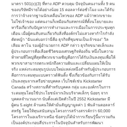
มาตรา 501(c)(3) ที่ทาง ADP ควบคุม ปัจจุบันคนงานทั้ง 9 คน
ของบริษัทมีรายได้อย่างน้อย 15 ดอลลาร์ต่อชั่วโมง และได้รับ
การว่าจ้างจากฐานนักเคลื่อนไหวของ ADP แม้ว่าพวกเขาจะ
ไม่ใช่เจ้าของ แต่คนงานก็เหมือนกับสหกรณ์ที่ตั้งนโยบายและ
หารือเกี่ยวกับปัญหาการทำงานและการเมืองในการประชุมทุก
เดือน เมื่อผู้คนสับสนเกี่ยวกับสิ่งที่องค์กรไม่แสวงหากำไรกำลัง
ตัดหญ้า “ฉันแค่บอกว่านี่คือ ธุรกิจที่ชุมชนเป็นเจ้าของ” วิล
เลียม คาโน รองผู้อำนวยการ ADP กล่าว ธุรกิจขนาดเล็กและ
ผู้ประกอบการคือเลือดชีวิตของเศรษฐกิจท้องถิ่น หนึ่งในความ
ท้าทายที่ใหญ่ที่สุดที่พวกเขาเผชิญคือการได้รับเงินลงทุนเพื่อให้
พวกเขาสามารถตระหนักถึงความฝันและเปลี่ยนแผนให้เป็น
จริง แหล่งระดมทุนรูปแบบใหม่แหล่งหนึ่งสำหรับผู้ประกอบการ
คือการระดมทุนแบบคราวด์ฟันดิ้ง ซึ่งเกี่ยวข้องกับการได้รับ
เงินลงทุนจากเครือข่ายบุคคล เว็บไซต์เช่น Kickstarter
Canada สร้างสถานที่สำหรับบุคคล กลุ่ม และองค์กรในการ
ระดมทุนโดยใช้ประโยชน์จากเงินบริจาคเล็กๆ น้อยๆ จาก
บุคคลจำนวนมาก นับตั้งแต่เปิดตัวในปี 2552 Kickstarter มี
ผู้คน 5.eight ล้านคนให้คำมั่นสัญญามูลค่า 1 พันล้านดอลลาร์
สหรัฐ โดยให้ทุนสนับสนุนโครงการสร้างสรรค์กว่า 60,000
โครงการในอเมริกาเหนือ ข้อสรุปได้นำการเรียนรู้นี้มารวมกัน
เป็นองค์ประกอบสี่ประการในปัจจุบันสำหรับการพัฒนา