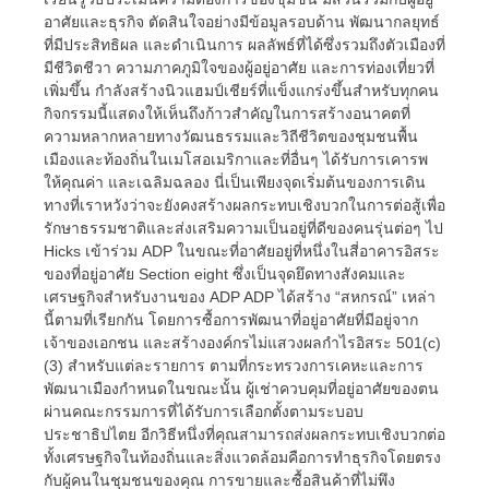
อาศัยและธุรกิจ ตัดสินใจอย่างมีข้อมูลรอบด้าน พัฒนากลยุทธ์
ที่มีประสิทธิผล และดำเนินการ ผลลัพธ์ที่ได้ซึ่งรวมถึงตัวเมืองที่
มีชีวิตชีวา ความภาคภูมิใจของผู้อยู่อาศัย และการท่องเที่ยวที่
เพิ่มขึ้น กำลังสร้างนิวแฮมป์เชียร์ที่แข็งแกร่งขึ้นสำหรับทุกคน
กิจกรรมนี้แสดงให้เห็นถึงก้าวสำคัญในการสร้างอนาคตที่
ความหลากหลายทางวัฒนธรรมและวิถีชีวิตของชุมชนพื้น
เมืองและท้องถิ่นในเมโสอเมริกาและที่อื่นๆ ได้รับการเคารพ
ให้คุณค่า และเฉลิมฉลอง นี่เป็นเพียงจุดเริ่มต้นของการเดิน
ทางที่เราหวังว่าจะยังคงสร้างผลกระทบเชิงบวกในการต่อสู้เพื่อ
รักษาธรรมชาติและส่งเสริมความเป็นอยู่ที่ดีของคนรุ่นต่อๆ ไป
Hicks เข้าร่วม ADP ในขณะที่อาศัยอยู่ที่หนึ่งในสี่อาคารอิสระ
ของที่อยู่อาศัย Section eight ซึ่งเป็นจุดยึดทางสังคมและ
เศรษฐกิจสำหรับงานของ ADP ADP ได้สร้าง “สหกรณ์” เหล่า
นี้ตามที่เรียกกัน โดยการซื้อการพัฒนาที่อยู่อาศัยที่มีอยู่จาก
เจ้าของเอกชน และสร้างองค์กรไม่แสวงผลกำไรอิสระ 501(c)
(3) สำหรับแต่ละรายการ ตามที่กระทรวงการเคหะและการ
พัฒนาเมืองกำหนดในขณะนั้น ผู้เช่าควบคุมที่อยู่อาศัยของตน
ผ่านคณะกรรมการที่ได้รับการเลือกตั้งตามระบอบ
ประชาธิปไตย อีกวิธีหนึ่งที่คุณสามารถส่งผลกระทบเชิงบวกต่อ
ทั้งเศรษฐกิจในท้องถิ่นและสิ่งแวดล้อมคือการทำธุรกิจโดยตรง
กับผู้คนในชุมชนของคุณ การขายและซื้อสินค้าที่ไม่พึง