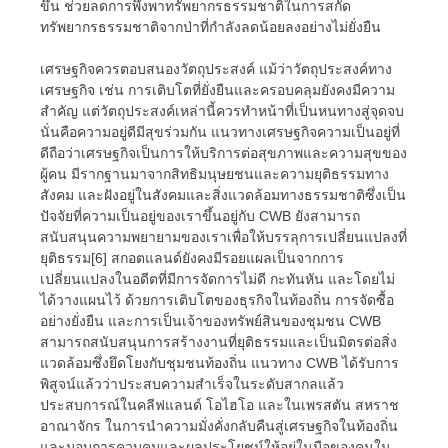
ขึ้น ช่วยลดการพึ่งพาทรัพยากรธรรมชาติในการสกัด
ทรัพยากรธรรมชาติจากป่าที่กำลังลดน้อยลงอย่างไม่ยั่งยืน
เศรษฐกิจควรตอบสนองวัตถุประสงค์ แม้ว่าวัตถุประสงค์ทาง
เศรษฐกิจ เช่น การเติบโตที่ยั่งยืนและครอบคลุมยังคงมีความ
สำคัญ แต่วัตถุประสงค์เหล่านี้ควรทำหน้าที่เป็นหนทางสู่จุดจบ
นั่นคือความอยู่ดีมีสุขร่วมกัน แนวทางเศรษฐกิจความเป็นอยู่ที่
ดีถือว่าเศรษฐกิจเป็นการให้บริการต่อสุขภาพและความสุขของ
ผู้คน มีรากฐานมาจากสิทธิมนุษยชนและความยุติธรรมทาง
สังคม และฝังอยู่ในสังคมและสิ่งแวดล้อมทางธรรมชาติซึ่งเป็น
ปัจจัยที่ความเป็นอยู่ของเราขึ้นอยู่กับ CWB ยังสามารถ
สนับสนุนความพยายามของเราเพื่อให้บรรลุการเปลี่ยนแปลงที่
ยุติธรรม[6] สกอตแลนด์ยังคงมีรอยแผลเป็นจากการ
เปลี่ยนแปลงในอดีตที่มีการจัดการไม่ดี กะทันหัน และโดยไม่
ได้วางแผนไว้ ด้วยการเติบโตของธุรกิจในท้องถิ่น การจัดซื้อ
อย่างยั่งยืน และการเป็นเจ้าของทรัพย์สินของชุมชน CWB
สามารถสนับสนุนการสร้างงานที่ยุติธรรมและเป็นมิตรต่อสิ่ง
แวดล้อมซึ่งยึดโยงกับชุมชนท้องถิ่น แนวทาง CWB ได้รับการ
พิสูจน์แล้วว่าประสบความสำเร็จในระดับสากลแล้ว
ประสบการณ์ในคลีฟแลนด์ โอไฮโอ และในเพรสตัน สหราช
อาณาจักร ในการนำความมั่งคั่งกลับคืนสู่เศรษฐกิจในท้องถิ่น
และมอบการควบคุมและผลประโยชน์ให้อยู่ในมือของคนใน