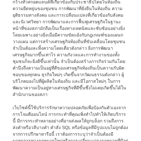
กว้างทั่วสกอตแลนด์ที่เกี่ยวข้องกับประชาธิปไตยในท้องถิ่น
ความยืดหยุ่นของชุมชน การพัฒนาที่ยั่งยืนในท้องถิ่น ความ
ยุติธรรมทางสังคม และการเปลี่ยนแปลงที่เกี่ยวข้องกับสังคม
และนิเวศวิทยา การพัฒนาและการฟื้นฟูเศรษฐกิจในฐานะ
หน้าที่ของสภามักถือเป็นเรื่องทางเทคนิคและซับซ้อนอย่างยิ่ง
โดยเฉพาะอย่างยิ่งเมื่อมีความขัดแย้งกับกฎเกณฑ์ของแผนก
วางแผน แต่การสร้างเศรษฐกิจท้องถิ่นที่ขับเคลื่อนโดยชุมชน
จำเป็นต้องละทิ้งความโดดเดี่ยวดังกล่าว ยิ่งการพัฒนา
เศรษฐกิจมากขึ้นเท่าไร ความกังวลและการทำงานของทั้ง
ชุมชนก็จะยิ่งดีขึ้นเท่านั้น จำเป็นต้องสร้างภารกิจร่วมกันโดย
คำนึงถึงความเป็นอยู่ที่ดีของเศรษฐกิจท้องถิ่นเป็นความรับผิด
ชอบของทุกคน ธุรกิจใหม่ๆ เกิดขึ้นจากวัฒนธรรมดังกล่าว ผู้
บริโภคมองไปที่ผู้ผลิตในท้องถิ่น และมีโอกาสใหม่ๆ ในการ
พัฒนาความเป็นอยู่ทางเศรษฐกิจที่ดีขึ้นซึ่งไม่เคยเกิดขึ้นได้ใน
สำนักงานของสภา
เว็บไซต์นี้ใช้บริการรักษาความปลอดภัยเพื่อป้องกันตัวเองจาก
การโจมตีออนไลน์ การกระทำที่คุณเพิ่งทำไปทำให้เกิดบริการ
นี้ มีการกระทำหลายอย่างที่อาจส่งผลให้ถูกบล็อก รวมถึงการ
ส่งคำหรือวลีบางคำ คำสั่ง SQL หรือข้อมูลที่มีรูปแบบไม่ถูกต้อง
จากการปรึกษาหารือนี้ เราต้องการระบุว่าจำเป็นต้องมี
มาตรการทางกฎหมายใหม่หรือการเปลี่ยนแปลงกฎหมายที่มีอยู่