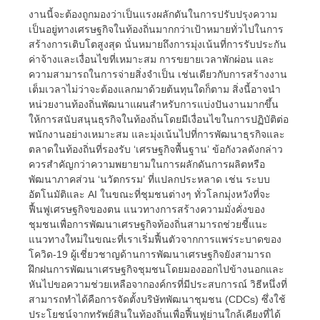
งานนี้จะต้องถูกมองว่าเป็นแรงผลักดันในการปรับปรุงความ
เป็นอยู่ทางเศรษฐกิจในท้องถิ่นมากกว่าเป้าหมายทั่วไปในการ
สร้างการเติบโตสูงสุด นั่นหมายถึงการมุ่งเน้นที่การรับประกัน
ค่าจ้างและเงื่อนไขที่เหมาะสม การขยายเวลาพักผ่อน และ
ความสามารถในการจ่ายสิ่งจำเป็น เช่นเดียวกับการสร้างงาน
เต็มเวลาไม่ว่าจะต้องแลกมาด้วยต้นทุนใดก็ตาม สิ่งนี้อาจนำ
หน่วยงานท้องถิ่นพัฒนาแผนสำหรับการแบ่งปันงานมากขึ้น
ให้การสนับสนุนธุรกิจในท้องถิ่นโดยมีเงื่อนไขในการปฏิบัติต่อ
พนักงานอย่างเหมาะสม และมุ่งเน้นไปที่การพัฒนาธุรกิจและ
ตลาดในท้องถิ่นที่รองรับ ‘เศรษฐกิจพื้นฐาน’ ข้อกังวลดังกล่าว
ควรสำคัญกว่าความพยายามในการผลักดันการผลิตหรือ
พัฒนาภาคส่วน ‘นวัตกรรม’ ที่แปลกประหลาด เช่น ระบบ
อัตโนมัติและ AI ในขณะที่ชุมชนต่างๆ ทั่วโลกมุ่งหวังที่จะ
ฟื้นฟูเศรษฐกิจของตน แนวทางการสร้างความมั่งคั่งของ
ชุมชนเพื่อการพัฒนาเศรษฐกิจท้องถิ่นสามารถช่วยชี้แนะ
แนวทางใหม่ในขณะที่เราเริ่มฟื้นตัวจากการแพร่ระบาดของ
โควิด-19 ผู้เชี่ยวชาญด้านการพัฒนาเศรษฐกิจยังสามารถ
ฝึกฝนการพัฒนาเศรษฐกิจชุมชนโดยมองออกไปข้างนอกและ
หันไปขอความช่วยเหลือจากองค์กรที่มีประสบการณ์ วิธีหนึ่งที่
สามารถทำได้คือการจัดตั้งบริษัทพัฒนาชุมชน (CDCs) ซึ่งใช้
ประโยชน์จากทรัพย์สินในท้องถิ่นเพื่อฟื้นฟูย่านใกล้เคียงที่ได้