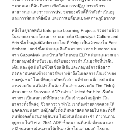
ชุมชนและที่ดิน กิจการเพื่อสังคม การปฏิรูปการบริการ
สาธารณะ และวาระการประชุมของคริสตี้ที่กำลังดำเนินอยู่
และการพัฒนาที่ยั่งยืน และการเปลี่ยนแปลงสภาพภูมิอากาศ
หนึ่งในธุรกิจที่ทีม Enterprise Learning Projects ร่วมงานด้วย
ในรอบแรกของโครงการบ่มเพาะคือ Gapuwiyak Culture and
Arts ซึ่งเป็นศูนย์ศิลปะระยะไกลที่ Yolŋu เป็นเจ้าของใน East
Arnhem Land ซึ่งสนับสนุนศิลปินมากกว่า one hundred คน
จาก Gapuwiyak และบ้านเกิดโดยรอบ ELP สนับสนุนพวกเขา
ด้วยกลยุทธ์สำหรับระยะต่อไปของการดำเนินธุรกิจที่น่าตื่น
เต้น และมุ่งเน้นไปที่โซเชียลมีเดียและกลยุทธ์การสื่อสาร
ดิจิทัล “มันค่อนข้างง่ายวิธีที่เราเข้าถึงโมเดลการเป็นเจ้าของ
ของชุมชน” โดยที่ที่อยู่อาศัยหรือสถานที่ทำงานมีการดำเนิน
งานร่วมกัน แต่ไม่จำเป็นต้องเป็นเจ้าของร่วมกัน Tim Fisk ผู้
อำนวยการบริหารของ ADP กล่าว “United for Hire เริ่มต้น
จากการเป็นสหกรณ์ที่มีคนงานเป็นเจ้าของโดยผู้เช่า [ใน
อาคารทั้งสี่หลัง] ซึ่งกล่าวว่า ‘ทำไมเราต้องจ่ายค่าจัดสวนให้
บุคคลภายนอก’” แต่ผู้ก่อตั้งดั้งเดิมหลายคนก็ลอยไป และทั้งสี่
คนที่ยังคงดิ้นรนต่อสู้ดิ้นรน ไม่มีเงินเดือนประจำ ทำงานตาม
ฤดูกาล ในปี พ.ศ. 2551 ADP ซื้อคนงานที่เหลือทั้งหมด และ
เปลี่ยนสหกรณ์คนงานให้เป็นองค์กรไม่แสวงผลกำไรตาม