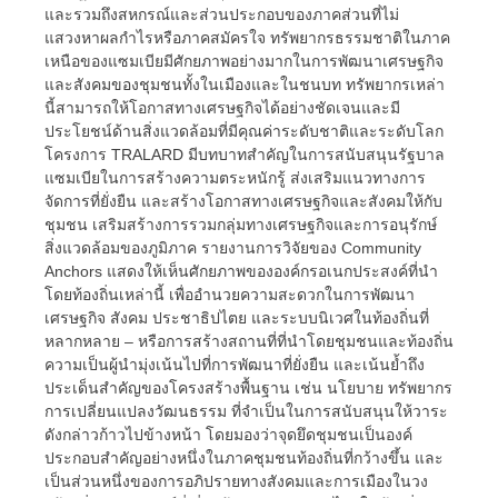
และรวมถึงสหกรณ์และส่วนประกอบของภาคส่วนที่ไม่
แสวงหาผลกำไรหรือภาคสมัครใจ ทรัพยากรธรรมชาติในภาค
เหนือของแซมเบียมีศักยภาพอย่างมากในการพัฒนาเศรษฐกิจ
และสังคมของชุมชนทั้งในเมืองและในชนบท ทรัพยากรเหล่า
นี้สามารถให้โอกาสทางเศรษฐกิจได้อย่างชัดเจนและมี
ประโยชน์ด้านสิ่งแวดล้อมที่มีคุณค่าระดับชาติและระดับโลก
โครงการ TRALARD มีบทบาทสำคัญในการสนับสนุนรัฐบาล
แซมเบียในการสร้างความตระหนักรู้ ส่งเสริมแนวทางการ
จัดการที่ยั่งยืน และสร้างโอกาสทางเศรษฐกิจและสังคมให้กับ
ชุมชน เสริมสร้างการรวมกลุ่มทางเศรษฐกิจและการอนุรักษ์
สิ่งแวดล้อมของภูมิภาค รายงานการวิจัยของ Community
Anchors แสดงให้เห็นศักยภาพขององค์กรอเนกประสงค์ที่นำ
โดยท้องถิ่นเหล่านี้ เพื่ออำนวยความสะดวกในการพัฒนา
เศรษฐกิจ สังคม ประชาธิปไตย และระบบนิเวศในท้องถิ่นที่
หลากหลาย – หรือการสร้างสถานที่ที่นำโดยชุมชนและท้องถิ่น
ความเป็นผู้นำมุ่งเน้นไปที่การพัฒนาที่ยั่งยืน และเน้นย้ำถึง
ประเด็นสำคัญของโครงสร้างพื้นฐาน เช่น นโยบาย ทรัพยากร
การเปลี่ยนแปลงวัฒนธรรม ที่จำเป็นในการสนับสนุนให้วาระ
ดังกล่าวก้าวไปข้างหน้า โดยมองว่าจุดยึดชุมชนเป็นองค์
ประกอบสำคัญอย่างหนึ่งในภาคชุมชนท้องถิ่นที่กว้างขึ้น และ
เป็นส่วนหนึ่งของการอภิปรายทางสังคมและการเมืองในวง