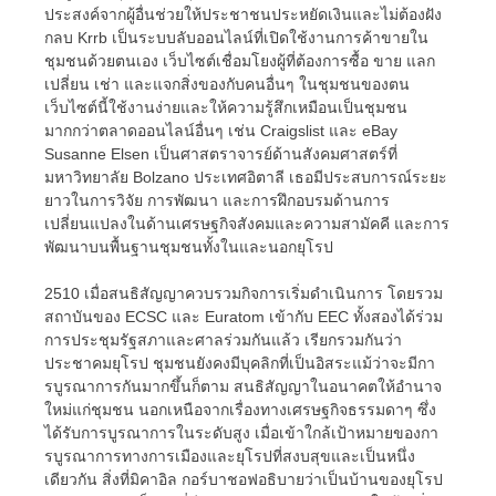
ประสงค์จากผู้อื่นช่วยให้ประชาชนประหยัดเงินและไม่ต้องฝัง
กลบ Krrb เป็นระบบลับออนไลน์ที่เปิดใช้งานการค้าขายใน
ชุมชนด้วยตนเอง เว็บไซต์เชื่อมโยงผู้ที่ต้องการซื้อ ขาย แลก
เปลี่ยน เช่า และแจกสิ่งของกับคนอื่นๆ ในชุมชนของตน
เว็บไซต์นี้ใช้งานง่ายและให้ความรู้สึกเหมือนเป็นชุมชน
มากกว่าตลาดออนไลน์อื่นๆ เช่น Craigslist และ eBay
Susanne Elsen เป็นศาสตราจารย์ด้านสังคมศาสตร์ที่
มหาวิทยาลัย Bolzano ประเทศอิตาลี เธอมีประสบการณ์ระยะ
ยาวในการวิจัย การพัฒนา และการฝึกอบรมด้านการ
เปลี่ยนแปลงในด้านเศรษฐกิจสังคมและความสามัคคี และการ
พัฒนาบนพื้นฐานชุมชนทั้งในและนอกยุโรป
2510 เมื่อสนธิสัญญาควบรวมกิจการเริ่มดำเนินการ โดยรวม
สถาบันของ ECSC และ Euratom เข้ากับ EEC ทั้งสองได้ร่วม
การประชุมรัฐสภาและศาลร่วมกันแล้ว เรียกรวมกันว่า
ประชาคมยุโรป ชุมชนยังคงมีบุคลิกที่เป็นอิสระแม้ว่าจะมีกา
รบูรณาการกันมากขึ้นก็ตาม สนธิสัญญาในอนาคตให้อำนาจ
ใหม่แก่ชุมชน นอกเหนือจากเรื่องทางเศรษฐกิจธรรมดาๆ ซึ่ง
ได้รับการบูรณาการในระดับสูง เมื่อเข้าใกล้เป้าหมายของกา
รบูรณาการทางการเมืองและยุโรปที่สงบสุขและเป็นหนึ่ง
เดียวกัน สิ่งที่มิคาอิล กอร์บาชอฟอธิบายว่าเป็นบ้านของยุโรป