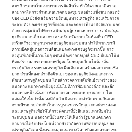
สมาชิกชุมชนในกระบวนการตัดสินใจ ทำให้พวกเขามีความ
สามารถในการกำหนดอนาคตของชุมชนอย่างแข็งขัน กลยุทธ์
ของ CED ยังส่งเสริมความยืดหยุ่นทางเศรษฐกิจ ส่งเสริมการก
ระจายตัวของเศรษฐกิจท้องถิ่น และลดการพึ่งพาปัจจัยภายนอก
ด้วยการมุ่งเน้นไปที่การสนับสนุนผู้ประกอบการ การสนับสนุน
ธุรกิจขนาดเล็ก และการส่งเสริมทรัพยากรในท้องถิ่น CED
เสริมสร้างรากฐานทางเศรษฐกิจของชุมชน ทำให้พวกเขามี
ความยืดหยุ่นต่อการเปลี่ยนแปลงทางเศรษฐกิจมากขึ้น การ
ลงทุนที่เกิดขึ้นภายในชุมชนเนื่องจากกลยุทธ์ CED มีแนวโน้ม
ที่จะสร้างผลกระทบแบบทวีคูณ โดยหมุนเวียนในท้องถิ่น
กระตุ้นกิจกรรมทางเศรษฐกิจเพิ่มเติม และสร้างผลกระทบเชิง
บวก ส่วนที่สองกล่าวถึงตัวแปรของเศรษฐกิจสังคมและการ
พัฒนาเศรษฐกิจชุมชน โดยสำรวจความสัมพันธ์ระหว่างสอง
แนวทาง แนวทางหนึ่งมุ่งเน้นไปที่การพัฒนาองค์กร และอีก
แนวทางหนึ่งเน้นการพัฒนาอาณาเขตแบบบูรณาการ โดย
แสดงให้เห็นว่าทั้งสองมีต้นกำเนิดมาจากค่านิยมร่วมกันและ
จากเป้าหมายร่วมกันในการบูรณาการวัตถุประสงค์ทางสังคม
และเศรษฐกิจเพื่อให้ได้การพัฒนาที่ยั่งยืนและเท่าเทียมใน
ระดับชุมชน นอกจากนี้ยังแสดงให้เห็นว่ารัฐบาลแคนาดา
สามารถได้รับประโยชน์จากคำจำกัดความที่ครอบคลุมของ
เศรษฐกิจสังคม ซึ่งครอบคลุมแนวทางวิสาหกิจและอาณาเขต