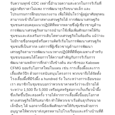
รับความทุกข์ CDC เหล่านี้อำนวยความสะดวกในการริเริ่มที่
อยู่อาศัยราคาไม่แพง การพัฒนาธุรกิจขนาดเล็ก และ
โปรแกรมการฝึกอบรมแรงงาน เพื่อให้มั่นใจว่าผู้อยู่อาศัยทุกคน
สามารถเข้าถึงโอกาสทางเศรษฐกิจได้ การพัฒนาเศรษฐกิจ
ชุมชนครอบคลุมแนวปฏิบัติที่หลากหลายซึ่งผู้เชี่ยวชาญด้าน
การพัฒนาเศรษฐกิจสามารถนำมาใช้เพื่อเพิ่มศักยภาพให้กับ
ชุมชนและส่งเสริมการเติบโตทางเศรษฐกิจในท้องถิ่น แม้ว่าจะ
ไม่มีรายชื่อกลยุทธ์หรือความคิดริเริ่มในการพัฒนาเศรษฐกิจ
ชุมชนที่เป็นสากล แต่การที่ผู้เชี่ยวชาญด้านการพัฒนา
เศรษฐกิจสามารถพัฒนาแนวทางปฏิบัติที่ดีที่สุดเฉพาะสำหรับ
ชุมชนของตนได้โดยการให้ความสำคัญกับการริเริ่มการ
พัฒนาตามหลักการที่กล่าวถึงข้างต้น สมาชิกของ Kaloswe
CFMG ยอมรับโอกาสใหม่ในแผน เช่น การเลี้ยงผึ้งและการ
เลี้ยงสัตว์ปีก ด้วยการสนับสนุนโครงการ พวกเขาจึงได้จัดตั้ง
โรงเลี้ยงผึ้งที่มีรังผึ้ง a hundred รัง ในระหว่างการเยือนของ
เรา สมาชิกในชุมชนบอกว่าพวกเขาคาดหวังว่าจะมีรายได้
ระหว่าง 1,500 ถึง 5,000 เหรียญสหรัฐต่อการเก็บเกี่ยวน้ำผึ้ง
ซึ่งเกิดขึ้นปีละสองครั้ง รายได้จากการเลี้ยงผึ้งนี้มอบโอกาส
ทางเศรษฐกิจให้กับสมาชิก ทำให้พวกเขาเริ่มต้นธุรกิจขนาด
เล็กอื่นๆ ได้ นอกจากนี้ยังเพิ่มศักยภาพให้กับชุมชนด้วยการ
อนุญาตให้พวกเขาส่งบุตรหลานไปโรงเรียนและสร้างบ้านที่ดี