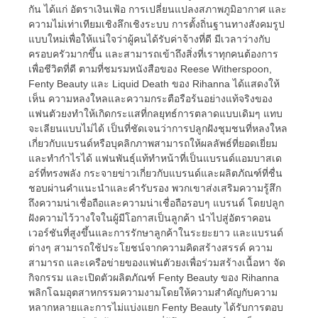
กัน ได้แก่ อัตราเงินเฟ้อ การเปลี่ยนแปลงสภาพภูมิอากาศ และ
ความไม่เท่าเทียมเชิงลึกเชิงระบบ การตั้งถิ่นฐานทางสังคมรูป
แบบใหม่เพื่อให้แน่ใจว่าผู้คนได้รับค่าจ้างที่ดี มีเวลาว่างกับ
ครอบครัวมากขึ้น และสามารถเข้าถึงสิ่งที่เราทุกคนต้องการ
เพื่อชีวิตที่ดี ตามที่ชมรมหนังสือของ Reese Witherspoon,
Fenty Beauty และ Liquid Death ของ Rihanna ได้แสดงให้
เห็น ความหลงใหลและความกระตือรือร้นอย่างแท้จริงของ
แฟนตัวยงทำให้เกิดกระแสที่กลยุทธ์การตลาดแบบเดิมๆ แทบ
จะเลียนแบบไม่ได้ เป็นที่ชัดเจนว่าการปลูกฝังชุมชนที่หลงใหล
เกี่ยวกับแบรนด์หรือบุคลิกภาพสามารถให้ผลลัพธ์ที่ยอดเยี่ยม
และทำกำไรได้ แฟนพันธุ์แท้ทำหน้าที่เป็นแบรนด์แอมบาสเด
อร์ที่ทรงพลัง กระจายข่าวเกี่ยวกับแบรนด์และผลิตภัณฑ์ที่ชื่น
ชอบผ่านคำแนะนำและคำรับรอง พวกเขาส่งเสริมความรู้สึก
ถึงความน่าเชื่อถือและความน่าเชื่อถือรอบๆ แบรนด์ โดยปลูก
ฝังความไว้วางใจในผู้มีโอกาสเป็นลูกค้า นำไปสู่อัตราคอน
เวอร์ชันที่สูงขึ้นและการรักษาลูกค้าในระยะยาว และแบรนด์
ต่างๆ สามารถใช้ประโยชน์จากความคิดสร้างสรรค์ ความ
สามารถ และเครือข่ายของแฟนตัวยงเพื่อร่วมสร้างเนื้อหา จัด
กิจกรรม และเปิดตัวผลิตภัณฑ์ Fenty Beauty ของ Rihanna
พลิกโฉมอุตสาหกรรมความงามโดยให้ความสำคัญกับความ
หลากหลายและการไม่แบ่งแยก Fenty Beauty ได้รับการตอบ