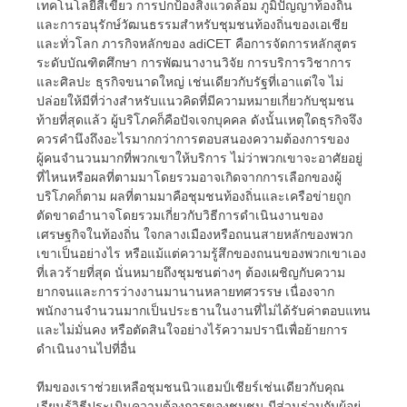
เทคโนโลยีสีเขียว การปกป้องสิ่งแวดล้อม ภูมิปัญญาท้องถิ่น
และการอนุรักษ์วัฒนธรรมสำหรับชุมชนท้องถิ่นของเอเชีย
และทั่วโลก ภารกิจหลักของ adiCET คือการจัดการหลักสูตร
ระดับบัณฑิตศึกษา การพัฒนางานวิจัย การบริการวิชาการ
และศิลปะ ธุรกิจขนาดใหญ่ เช่นเดียวกับรัฐที่เอาแต่ใจ ไม่
ปล่อยให้มีที่ว่างสำหรับแนวคิดที่มีความหมายเกี่ยวกับชุมชน
ท้ายที่สุดแล้ว ผู้บริโภคก็คือปัจเจกบุคคล ดังนั้นเหตุใดธุรกิจจึง
ควรคำนึงถึงอะไรมากกว่าการตอบสนองความต้องการของ
ผู้คนจำนวนมากที่พวกเขาให้บริการ ไม่ว่าพวกเขาจะอาศัยอยู่
ที่ไหนหรือผลที่ตามมาโดยรวมอาจเกิดจากการเลือกของผู้
บริโภคก็ตาม ผลที่ตามมาคือชุมชนท้องถิ่นและเครือข่ายถูก
ตัดขาดอำนาจโดยรวมเกี่ยวกับวิธีการดำเนินงานของ
เศรษฐกิจในท้องถิ่น ใจกลางเมืองหรือถนนสายหลักของพวก
เขาเป็นอย่างไร หรือแม้แต่ความรู้สึกของถนนของพวกเขาเอง
ที่เลวร้ายที่สุด นั่นหมายถึงชุมชนต่างๆ ต้องเผชิญกับความ
ยากจนและการว่างงานมานานหลายทศวรรษ เนื่องจาก
พนักงานจำนวนมากเป็นประธานในงานที่ไม่ได้รับค่าตอบแทน
และไม่มั่นคง หรือตัดสินใจอย่างไร้ความปรานีเพื่อย้ายการ
ดำเนินงานไปที่อื่น
ทีมของเราช่วยเหลือชุมชนนิวแฮมป์เชียร์เช่นเดียวกับคุณ
เรียนรู้วิธีประเมินความต้องการของชุมชน มีส่วนร่วมกับผู้อยู่