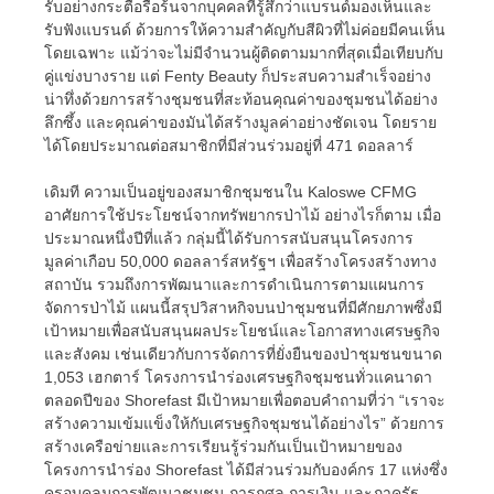
รับอย่างกระตือรือร้นจากบุคคลที่รู้สึกว่าแบรนด์มองเห็นและ
รับฟังแบรนด์ ด้วยการให้ความสำคัญกับสีผิวที่ไม่ค่อยมีคนเห็น
โดยเฉพาะ แม้ว่าจะไม่มีจำนวนผู้ติดตามมากที่สุดเมื่อเทียบกับ
คู่แข่งบางราย แต่ Fenty Beauty ก็ประสบความสำเร็จอย่าง
น่าทึ่งด้วยการสร้างชุมชนที่สะท้อนคุณค่าของชุมชนได้อย่าง
ลึกซึ้ง และคุณค่าของมันได้สร้างมูลค่าอย่างชัดเจน โดยราย
ได้โดยประมาณต่อสมาชิกที่มีส่วนร่วมอยู่ที่ 471 ดอลลาร์
เดิมที ความเป็นอยู่ของสมาชิกชุมชนใน Kaloswe CFMG
อาศัยการใช้ประโยชน์จากทรัพยากรป่าไม้ อย่างไรก็ตาม เมื่อ
ประมาณหนึ่งปีที่แล้ว กลุ่มนี้ได้รับการสนับสนุนโครงการ
มูลค่าเกือบ 50,000 ดอลลาร์สหรัฐฯ เพื่อสร้างโครงสร้างทาง
สถาบัน รวมถึงการพัฒนาและการดำเนินการตามแผนการ
จัดการป่าไม้ แผนนี้สรุปวิสาหกิจบนป่าชุมชนที่มีศักยภาพซึ่งมี
เป้าหมายเพื่อสนับสนุนผลประโยชน์และโอกาสทางเศรษฐกิจ
และสังคม เช่นเดียวกับการจัดการที่ยั่งยืนของป่าชุมชนขนาด
1,053 เฮกตาร์ โครงการนำร่องเศรษฐกิจชุมชนทั่วแคนาดา
ตลอดปีของ Shorefast มีเป้าหมายเพื่อตอบคำถามที่ว่า “เราจะ
สร้างความเข้มแข็งให้กับเศรษฐกิจชุมชนได้อย่างไร” ด้วยการ
สร้างเครือข่ายและการเรียนรู้ร่วมกันเป็นเป้าหมายของ
โครงการนำร่อง Shorefast ได้มีส่วนร่วมกับองค์กร 17 แห่งซึ่ง
ครอบคลุมการพัฒนาชุมชน การกุศล การเงิน และภาครัฐ