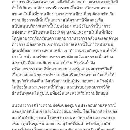
ทางการเงินโดยเฉพาะอย่างยิ่งที่เกิดจากสภาวะทางเศรษฐกิจที่
ทำให้เกิดความต้องการบริการมากขึ้นด้วย เนื่องจากความ
ยากจนในพื้นที่ชานเมือง ชุมชนชานเมืองเล็กๆ ต้องเผชิญกับ
ความต้องการที่เพิ่มขึ้นและรายได้จากภาษีที่ลดลงเพื่อ
สนับสนุนบริการเหล่านั้นไปพร้อมๆ กัน ยิ่งไปกว่านั้น “การ
แข่งขัน” ภาษีในชานเมืองเล็กๆ หลายแห่งภายในพื้นที่เมือง
ใหญ่สามารถกัดกร่อนความสามารถทางการคลังและเจตจำนง
ทางการเมืองสำหรับเขตอำนาจศาลเหล่านี้ในการสนับสนุน
ผู้คนที่ต้องการความช่วยเหลือ เราทำงานร่วมกับชุมชนเพื่อใช้
ประโยชน์จากทรัพยากรธรรมชาติและวัฒนธรรมเพื่อสร้าง
เศรษฐกิจที่มีความยืดหยุ่นและยั่งยืน ซึ่งเน้นย้ำถึง
ทรัพยากรธรรมชาติที่หลากหลายของรัฐและคุณภาพชีวิตที่
เป็นเอกลักษณ์ ชุมชนทำงานเพื่อเสริมสร้างความเข้มแข็งให้
กับธุรกิจในท้องถิ่น ส่งเสริมการเป็นผู้ประกอบการ สร้างผู้นำ
ในท้องถิ่นและแรงงานที่มีทักษะ และปรับปรุงคุณภาพชีวิต
สำหรับทุกคนในรูปแบบที่ยั่งยืนและส่งเสริมความยืดหยุ่น
แนวทางการสร้างความมั่งคั่งของชุมชนประกอบด้วยสหกรณ์
และธุรกิจที่เป็นเจ้าของในท้องถิ่นมากขึ้น โดยใช้กำลังซื้อของ
สถาบันสำคัญๆ เช่น โรงพยาบาล มหาวิทยาลัย และเทศบาล
เพื่อลงทุนในชุมชน และการอนุรักษ์ที่ดินสำหรับที่อยู่อาศัย
ราคาไม่แพง ในขอบเขตของการพัฒนาเศรษฐกิจ ซึ่งกลยุทธ์