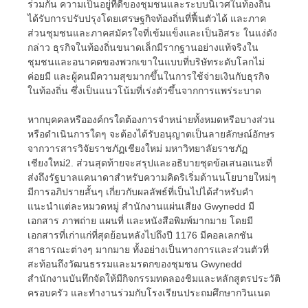
ร่วมกัน ความเป็นอยู่ที่ดีของชุมชนและระบบนิเวศในท้องถิ่น
ได้รับการปรับปรุงโดยเศรษฐกิจท้องถิ่นที่ฟื้นตัวได้ และภาค
ส่วนชุมชนและภาคสมัครใจที่เข้มแข็งและเป็นอิสระ ในแง่ดัง
กล่าว ธุรกิจในท้องถิ่นขนาดเล็กมีรากฐานอย่างแท้จริงใน
ชุมชนและอนาคตของพวกเขาในแบบที่บริษัทระดับโลกไม่
ค่อยมี และผู้คนมีความสุขมากขึ้นในการใช้จ่ายเงินกับธุรกิจ
ในท้องถิ่น ซึ่งเป็นแนวโน้มที่เร่งตัวขึ้นจากการแพร่ระบาด
หากบุคคลหรือองค์กรใดต้องการจำหน่ายทั้งหมดหรือบางส่วน
หรือดำเนินการใดๆ จะต้องได้รับอนุญาตเป็นลายลักษณ์อักษร
จากวารสารวิจัยราชภัฏเชียงใหม่ มหาวิทยาลัยราชภัฏ
เชียงใหม่2. ส่วนสุดท้ายจะสรุปและอธิบายชุดข้อเสนอแนะที่
ส่งถึงรัฐบาลแคนาดาสำหรับความคิดริเริ่มด้านนโยบายใหม่ๆ
มีการอภิปรายสั้นๆ เกี่ยวกับผลลัพธ์ที่เป็นไปได้สำหรับคำ
แนะนำแต่ละหมวดหมู่ สำนักงานแผ่นเสียง Gwynedd มี
เอกสาร ภาพถ่าย แผนที่ และหนังสือพิมพ์มากมาย โดยมี
เอกสารที่เก่าแก่ที่สุดย้อนหลังไปถึงปี 1176 มีคอลเลกชัน
สาธารณะต่างๆ มากมาย ทั้งอย่างเป็นทางการและส่วนตัวที่
สะท้อนถึงวัฒนธรรมและมรดกของชุมชน Gwynedd
สำนักงานบันทึกจัดให้มีกิจกรรมทดลองชิมและหลักสูตรประวัติ
ครอบครัว และทำงานร่วมกับโรงเรียนประถมศึกษากวินเนด