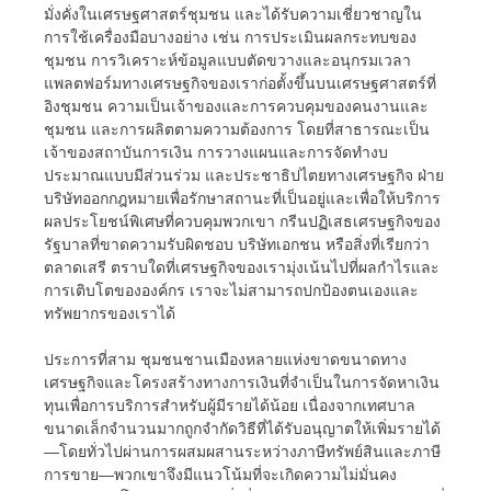
มั่งคั่งในเศรษฐศาสตร์ชุมชน และได้รับความเชี่ยวชาญใน
การใช้เครื่องมือบางอย่าง เช่น การประเมินผลกระทบของ
ชุมชน การวิเคราะห์ข้อมูลแบบตัดขวางและอนุกรมเวลา
แพลตฟอร์มทางเศรษฐกิจของเราก่อตั้งขึ้นบนเศรษฐศาสตร์ที่
อิงชุมชน ความเป็นเจ้าของและการควบคุมของคนงานและ
ชุมชน และการผลิตตามความต้องการ โดยที่สาธารณะเป็น
เจ้าของสถาบันการเงิน การวางแผนและการจัดทำงบ
ประมาณแบบมีส่วนร่วม และประชาธิปไตยทางเศรษฐกิจ ฝ่าย
บริษัทออกกฎหมายเพื่อรักษาสถานะที่เป็นอยู่และเพื่อให้บริการ
ผลประโยชน์พิเศษที่ควบคุมพวกเขา กรีนปฏิเสธเศรษฐกิจของ
รัฐบาลที่ขาดความรับผิดชอบ บริษัทเอกชน หรือสิ่งที่เรียกว่า
ตลาดเสรี ตราบใดที่เศรษฐกิจของเรามุ่งเน้นไปที่ผลกำไรและ
การเติบโตขององค์กร เราจะไม่สามารถปกป้องตนเองและ
ทรัพยากรของเราได้
ประการที่สาม ชุมชนชานเมืองหลายแห่งขาดขนาดทาง
เศรษฐกิจและโครงสร้างทางการเงินที่จำเป็นในการจัดหาเงิน
ทุนเพื่อการบริการสำหรับผู้มีรายได้น้อย เนื่องจากเทศบาล
ขนาดเล็กจำนวนมากถูกจำกัดวิธีที่ได้รับอนุญาตให้เพิ่มรายได้
—โดยทั่วไปผ่านการผสมผสานระหว่างภาษีทรัพย์สินและภาษี
การขาย—พวกเขาจึงมีแนวโน้มที่จะเกิดความไม่มั่นคง