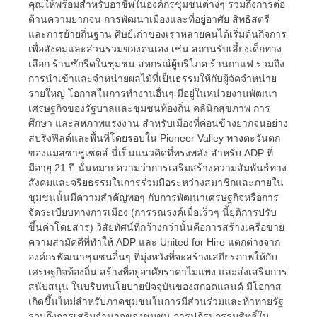
คุณให้พร้อมสำหรับอาชีพในองค์กรชุมชนต่างๆ รวมถึงการต่อ
ต้านความยากจน การพัฒนาเมืองและที่อยู่อาศัย สิทธิสตรี
และการย้ายถิ่นฐาน ศิษย์เก่าของเราหลายคนได้เริ่มต้นกิจการ
เพื่อสังคมและส่วนรวมของตนเอง เช่น สถานรับเลี้ยงเด็กทาง
เลือก ร้านซักรีดในชุมชน สหกรณ์ผู้บริโภค ร้านกาแฟ รวมถึง
การนำเข้าและจำหน่ายผลไม้ที่เป็นธรรมให้กับผู้จัดจำหน่าย
รายใหญ่ โอกาสในการทำงานอื่นๆ มีอยู่ในหน่วยงานพัฒนา
เศรษฐกิจของรัฐบาลและชุมชนท้องถิ่น คลินิกสุขภาพ การ
ศึกษา และสหภาพแรงงาน สำหรับเมืองที่ค่อนข้างยากจนอย่าง
สปริงฟิลด์และพื้นที่โดยรอบใน Pioneer Valley ทางตะวันตก
ของแมสซาชูเซตส์ นี่เป็นแนวคิดที่ทรงพลัง สำหรับ ADP ที่
มีอายุ 21 ปี นั่นหมายความว่าการเสริมสร้างความสัมพันธ์ทาง
สังคมและจริยธรรมในการร่วมมือระหว่างสมาชิกและภายใน
ชุมชนนั้นมีความสำคัญพอๆ กับการพัฒนาเศรษฐกิจหรือการ
จัดระเบียบทางการเมือง (การรณรงค์เมื่อเร็วๆ นี้ยุติการปรับ
ขึ้นค่าโดยสาร) วิสัยทัศน์ที่กว้างกว่านั้นคือการสร้างเครือข่าย
ความสามัคคีที่ทำให้ ADP และ United for Hire แตกต่างจาก
องค์กรพัฒนาชุมชนอื่นๆ ที่มุ่งหวังที่จะสร้างเสถียรภาพให้กับ
เศรษฐกิจท้องถิ่น สร้างที่อยู่อาศัยราคาไม่แพง และส่งเสริมการ
สนับสนุน ในบริบทนโยบายปัจจุบันของสกอตแลนด์ มีโอกาส
เกิดขึ้นใหม่สำหรับภาคชุมชนในการมีส่วนร่วมและท้าทายรัฐ
รวมถึงการเสริมอำนาจของชุมชน การปฏิรูปกรรมสิทธิ์ใน