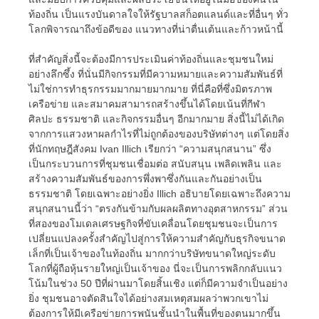
ท้องถิ่น เป็นแรงบันดาลใจให้รัฐบาลสก็อตแลนด์และที่อื่นๆ ทั่ว
โลกพิจารณาถึงข้อดีของ แนวทางที่น่าตื่นเต้นและก้าวหน้านี้
ที่สำคัญสิ่งนี้จะต้องมีการประเมินค่าท้องถิ่นและชุมชนใหม่
อย่างลึกซึ้ง ที่นั่นมีกิจกรรมที่มีความหมายและความสัมพันธ์ที่
ไม่ใช่การทำธุรกรรมมากมายมากมาย ที่นี่คือที่ซึ่งมิตรภาพ
เครือข่าย และสมาคมสามารถสร้างขึ้นได้โดยเน้นที่กีฬา
ศิลปะ ธรรมชาติ และกิจกรรมอื่นๆ อีกมากมาย สิ่งนี้ไม่ได้เกิด
จากการแสวงหาผลกำไรที่ไม่ถูกต้องของบริษัทต่างๆ แต่โดยสิ่ง
ที่นักทฤษฎีสังคม Ivan Illich เรียกว่า “ความสนุกสนาน” ซึ่ง
เป็นกระบวนการที่ชุมชนเชื่อมต่อ สนับสนุน เพลิดเพลิน และ
สร้างความสัมพันธ์ของการพึ่งพาซึ่งกันและกันอย่างเป็น
ธรรมชาติ โดยเฉพาะอย่างยิ่ง Illich อธิบายโดยเฉพาะถึงความ
สนุกสนานนี้ว่า “ตรงกันข้ามกับผลผลิตทางอุตสาหกรรม” ส่วน
ที่สองของโมเดลเศรษฐกิจที่ขับเคลื่อนโดยชุมชนจะเป็นการ
เปลี่ยนแปลงครั้งสำคัญไปสู่การให้ความสำคัญกับธุรกิจขนาด
เล็กที่เป็นเจ้าของในท้องถิ่น มากกว่าบริษัทขนาดใหญ่ระดับ
โลกที่ผู้ถือหุ้นรายใหญ่เป็นเจ้าของ นี่จะเป็นการพลิกกลับแนว
โน้มในช่วง 50 ปีที่ผ่านมาโดยสิ้นเชิง แต่ก็มีความจำเป็นอย่าง
ยิ่ง ชุมชนอาจตัดสินใจได้อย่างสมเหตุสมผลว่าพวกเขาไม่
ต้องการให้มีเครือข่ายการพนันชั้นนำในพื้นที่ของตนมากขึ้น