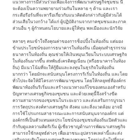
แนวทางการมีส่วนร่วมเพื่อแจ้งการพัฒนาเศรษฐกิจชุมชน นี่
จะต้องเป็นความพยายามร่วมกันในหลาย ๆ ด้าน และเรา
กระตือรือร้นที่จะหารือเกี่ยวกับแนวคิดดังกล่าวกับผู้มีส่วนได้
ส่วนเสียในวงกว้าง ได้แก่ ผู้ปฏิบัติงานจากภาคชุมชนและภาค
ส่วนอื่น ๆ ผู้กำหนดนโยบายและผู้ให้ทุน พลเมืองและนักวิจัย
หลายๆ คนเข้าใจถึงคุณค่าของการช็อปปิ้งในท้องถิ่น แต่มอง
ข้ามประโยชน์ของการธนาคารในท้องถิ่น เมื่อคุณทำธุรกรรม
ธนาคารในท้องถิ่น คุณช่วยให้เงินหมุนเวียนในระบบเศรษฐกิจ
ในท้องถิ่นมากขึ้น สหพันธ์เครดิตยูเนี่ยน (หรือธนาคารในท้อง
ถิ่น) มีแนวโน้มที่จะให้กู้ยืมและลงทุนในธุรกิจในท้องถิ่น
มากกว่า โดยมักจะสนับสนุนโครงการริเริ่มในท้องถิ่น และโดย
ทั่วไปจะจัดให้มีโครงการพัฒนาชุมชน โดยให้กลยุทธ์ที่องค์กร
พัฒนาท้องถิ่นริเริ่มและสร้างแนวทางแก้ไขของตนเองสำหรับ
ปัญหาทางเศรษฐกิจของชุมชน และด้วยเหตุนี้จึงสร้างขีด
ความสามารถของชุมชนในระยะยาว และส่งเสริมการบูรณา
การวัตถุประสงค์ทางเศรษฐกิจ สังคม และสิ่งแวดล้อม อาจมี
การใช้โปรแกรมสาธารณะและการสนับสนุนจากองค์กร แต่
องค์กรที่เป็นตัวแทนผลประโยชน์ของชุมชนท้องถิ่นเปิดตัวและ
กำกับดูแลความคิดริเริ่ม ผู้เชี่ยวชาญด้านการพัฒนาเศรษฐกิจ
สามารถใช้กลยุทธ์ต่างๆ เพื่อเอาชนะอุปสรรคเหล่านี้และส่ง
เสริมการเติบโตทางเศรษฐกิจของชุมชน โดยมุ่งเน้นไปที่การ