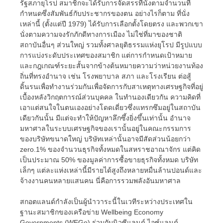
รัฐสภายุโรป สมาชิกจะได้รับการจัดสรรที่นั่งตามจำนวนที่
กำหนดซึ่งสัมพันธ์กับประชากรของตน อย่างไรก็ตาม ที่นั่ง
เหล่านี้ (ตั้งแต่ปี 1979) ได้รับการเลือกตั้งโดยตรง และพวกเขา
นั่งตามความจงรักภักดีทางการเมือง ไม่ใช่ที่มาของชาติ
สถาบันอื่นๆ ส่วนใหญ่ รวมทั้งศาลยุติธรรมแห่งยุโรป มีรูปแบบ
การแบ่งระดับประเทศของสมาชิก แต่การกำหนดเป้าหมาย
และกฎเกณฑ์ระยะสั้นจากข้างต้นหมายความว่าหน่วยงานท้อง
ถิ่นที่ทรงอำนาจ เช่น โรงพยาบาล สภา และโรงเรียน ต่อสู้
ดิ้นรนเพื่อทำงานร่วมกันเพื่อจัดการกับสาเหตุทางเศรษฐกิจที่อยู่
เบื้องหลังวิกฤตการณ์ส่วนบุคคล ในทำนองเดียวกัน ความคิดที่
เอาแต่สนใจในตนเองอย่างโดดเดี่ยวซึ่งแทรกซึมอยู่ในสถาบัน
เดียวกันนั้น มีแต่จะทำให้ปัญหาลึกซึ้งยิ่งขึ้นเท่านั้น อำนาจ
มหาศาลในระบบเศรษฐกิจของเรานั้นอยู่ในคณะกรรมการ
ของบริษัทขนาดใหญ่ บริษัทเหล่านั้นอาจมีสัดส่วนน้อยกว่า
zero.1% ของจำนวนธุรกิจทั้งหมดในสหราชอาณาจักร แต่คิด
เป็นประมาณ 50% ของมูลค่าการซื้อขายธุรกิจทั้งหมด บริษัท
เล็กๆ แต่ละแห่งเหล่านี้มีรายได้สูงถึงหลายหมื่นล้านปอนด์และ
จ้างงานคนหลายแสนคน นี่คือการรวมพลังอันมหาศาล
สกอตแลนด์กำลังเป็นผู้นำวาระนี้ในเวทีระหว่างประเทศใน
ฐานะสมาชิกของเครือข่าย Wellbeing Economy
Governments (WEGo) ร่วมกับนิวซีแลนด์ ไอซ์แลนด์