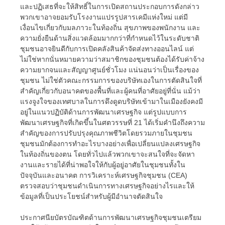
และปฏิเสธที่จะให้สิทธิ์ในการเปิดสถานประกอบการดังกล่าว
พวกเขาอาจยอมรับโรงงานแปรรูปสารเคมีแห่งใหม่ แต่มี
เงื่อนไขเกี่ยวกับมลภาวะในท้องถิ่น สุขภาพของพนักงาน และ
ความยั่งยืนด้านสิ่งแวดล้อมมากกว่าที่กำหนดไว้ในระดับชาติ
ชุมชนอาจยินดีกับการเปิดคลังสินค้าจัดส่งทางออนไลน์ แต่
ไม่ใช่หากนั่นหมายความว่าสมาชิกของชุมชนต้องได้รับค่าจ้าง
ความยากจนและสัญญาศูนย์ชั่วโมง แน่นอนว่าเป็นเรื่องของ
ชุมชน ไม่ใช่ตัวคณะกรรมการของบริษัทเองในการตัดสินใจที่
สำคัญเกี่ยวกับอนาคตของพื้นที่และผู้คนที่อาศัยอยู่ที่นั่น แม้ว่า
แรงจูงใจของเทศบาลในการดึงดูดบริษัทเข้ามาในเมืองยังคงมี
อยู่ในแนวปฏิบัติด้านการพัฒนาเศรษฐกิจ แต่รูปแบบการ
พัฒนาเศรษฐกิจที่เกิดขึ้นในศตวรรษที่ 21 ได้เริ่มคำนึงถึงความ
สำคัญของการปรับปรุงคุณภาพชีวิตโดยรวมภายในชุมชน
ชุมชนมักต้องการทำอะไรบางอย่างเพื่อเปลี่ยนแปลงเศรษฐกิจ
ในท้องถิ่นของตน โดยทั่วไปแล้วพวกเขาจะสนใจที่จะจัดหา
งานและรายได้ที่น่าพอใจให้กับผู้อยู่อาศัยในชุมชนทั้งใน
ปัจจุบันและอนาคต การวิเคราะห์เศรษฐกิจชุมชน (CEA)
ตรวจสอบว่าชุมชนดำเนินการทางเศรษฐกิจอย่างไรและให้
ข้อมูลที่เป็นประโยชน์สำหรับผู้มีอำนาจตัดสินใจ
ประกาศนียบัตรบัณฑิตด้านการพัฒนาเศรษฐกิจชุมชนเตรียม