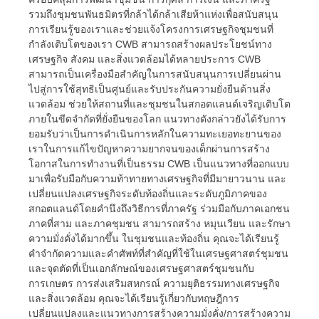
รวมถึงชุมชนพันธมิตรที่กล้าได้กล้าเสียห้าแห่งเพื่อสนับสนุน
การเรียนรู้ของเราและช่วยแจ้งโครงการเศรษฐกิจชุมชนที่
กำลังเติบโตของเรา CWB สามารถสร้างผลประโยชน์ทาง
เศรษฐกิจ สังคม และสิ่งแวดล้อมได้หลายประการ CWB
สามารถเป็นเครื่องมือสำคัญในการสนับสนุนการเปลี่ยนผ่าน
ไปสู่การใช้สุทธิเป็นศูนย์และรับประกันความยั่งยืนด้านสิ่ง
แวดล้อม ช่วยให้สถานที่และชุมชนในสกอตแลนด์เจริญเติบโต
ภายในขีดจำกัดที่ยั่งยืนของโลก แนวทางดังกล่าวยังได้รับการ
ยอมรับว่าเป็นการดำเนินการหลักในความทะเยอทะยานของ
เราในการแก้ไขปัญหาความยากจนของเด็กผ่านการสร้าง
โอกาสในการทำงานที่เป็นธรรม CWB เป็นแนวทางที่ออกแบบ
มาเพื่อรับมือกับความท้าทายทางเศรษฐกิจที่มีมายาวนาน และ
เปลี่ยนแปลงเศรษฐกิจระดับท้องถิ่นและระดับภูมิภาคของ
สกอตแลนด์โดยคำนึงถึงวิธีการที่ภาครัฐ ร่วมมือกับภาคเอกชน
ภาคที่สาม และภาคชุมชน สามารถสร้าง หมุนเวียน และรักษา
ความมั่งคั่งได้มากขึ้น ในชุมชนและท้องถิ่น คุณจะได้เรียนรู้
คำจำกัดความและคำศัพท์ที่สำคัญที่ใช้ในเศรษฐศาสตร์ชุมชน
และจุดตัดที่เป็นเอกลักษณ์ของเศรษฐศาสตร์ชุมชนกับ
การเกษตร การส่งเสริมสหกรณ์ ความยุติธรรมทางเศรษฐกิจ
และสิ่งแวดล้อม คุณจะได้เรียนรู้เกี่ยวกับทฤษฎีการ
เปลี่ยนแปลงและแนวทางการสร้างความมั่งคั่ง/การสร้างความ