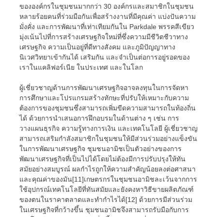
ขององค์กรในชุมชนมากกว่า 30 องค์กรและสมาชิกในชุมชน
หลายร้อยคนที่ร่วมมือกันเพื่อสร้างงานที่มีคุณค่า แบ่งปันความ
มั่งคั่ง และการพัฒนาที่เท่าเทียมกันใน Parkdale พรรคสีเขียว
มุ่งเน้นไปที่การสร้างเศรษฐกิจใหม่ที่ซึ่งความมีชีวิตชีวาทาง
เศรษฐกิจ ความเป็นอยู่ที่ดีทางสังคม และภูมิปัญญาทาง
นิเวศวิทยาเข้ากันได้ เสริมกัน และจำเป็นต่อการอยู่รอดของ
เราในแคลิฟอร์เนีย ในประเทศ และในโลก
ผู้เชี่ยวชาญด้านการพัฒนาเศรษฐกิจอาจลงทุนในการจัดหา
การศึกษาและโปรแกรมสร้างทักษะที่ปรับให้เหมาะกับความ
ต้องการของชุมชนซึ่งสามารถเพิ่มขีดความสามารถในท้องถิ่น
ได้ ด้วยการนำเสนอการฝึกอบรมในด้านต่าง ๆ เช่น การ
วางแผนธุรกิจ ความรู้ทางการเงิน และเทคโนโลยี ผู้เชี่ยวชาญ
สามารถเสริมกำลังสมาชิกในชุมชนให้มีส่วนร่วมอย่างแข็งขัน
ในการพัฒนาเศรษฐกิจ ชุมชนอามิชเป็นตัวอย่างของการ
พัฒนาเศรษฐกิจที่เป็นไปได้โดยไม่ต้องมีการปรับปรุงให้ทัน
สมัยอย่างสมบูรณ์ ผลกำไรถูกให้ความสำคัญน้อยลงต่อศาสนา
และคุณค่าของมัน[11]เกษตรกรในชุมชนอามิชละเว้นจากการ
ใช้อุปกรณ์เทคโนโลยีที่ทันสมัยและยังคงหาวิธีขายผลิตภัณฑ์
ของตนในราคาตลาดและทำกำไรได้[12] ด้วยการมีส่วนร่วม
ในเศรษฐกิจที่กว้างขึ้น ชุมชนอามิชจึงสามารถรับมือกับการ